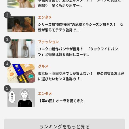
本能剥き出し、夏の恋がスタート！ タイプの異性に一
直線♡ 早くも走り出す一...
エンタメ
シリーズ初“強制帰国”の危機と今シーズン初キス！ 女
性が沼るモテテク勃発で...
ファッション
ユニクロ新作パンツが優秀！ 「タックワイドパン
ツ」と徹底比較＆着回しコーデ...
グルメ
東京駅・羽田空港でしか買えない！ 夏の帰省＆お土産
に選びたいセンス抜群の「...
エンタメ
【第43回】オーラを視てきた
ランキングをもっと見る