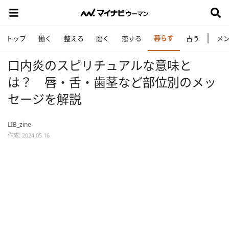
暮らす
トップ
働く
整える
磨く
恋する
占う
メ
口内炎のスピリチュアルな意味と
は？ 唇・舌・歯茎など部位別のメッ
セージを解説
LIB_zine
作成: 2024.05.16