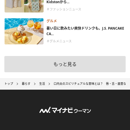
Kidstonから...
＃ファッションニュース
グルメ
暑い日に飲みたい爽快ドリンクも。J.S. PANCAKE
CA...
＃グルメニュース
もっと見る
トップ
暮らす
生活
口内炎のスピリチュアルな意味とは？ 唇・舌・歯茎など