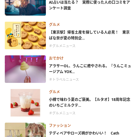
AI占いは当たる？ 実際に使った人の口コミをア
ンケート調査
グルメ
【東京駅】帰省土産を探している人必見！ 東京
ばな奈が夏の特別企...
＃グルメニュース
おでかけ
アラサーOL、うんこに癒やされる。『うんこミュ
ージアム YOK...
＃トラベルニュース
グルメ
小樽で味わう夏のご褒美。【ルタオ】18周年記念
のいちごミルクテ...
＃グルメニュース
ファッション
テディベアやローズ柄がかわいい！ Cath