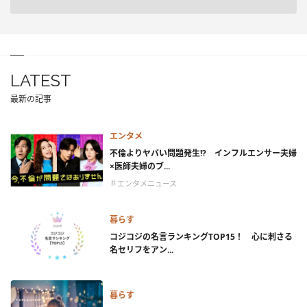
LATEST
最新の記事
エンタメ
不倫よりヤバい問題発生!? インフルエンサー夫婦
×医師夫婦のブ...
＃エンタメニュース
暮らす
コジコジの名言ランキングTOP15！ 心に刺さる
名セリフをアン...
暮らす