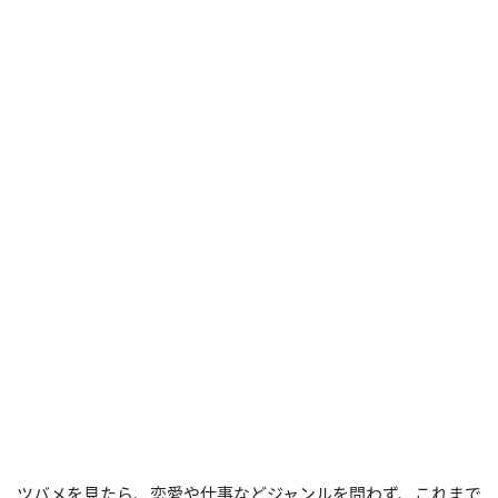
ツバメを見たら、恋愛や仕事などジャンルを問わず、これまで