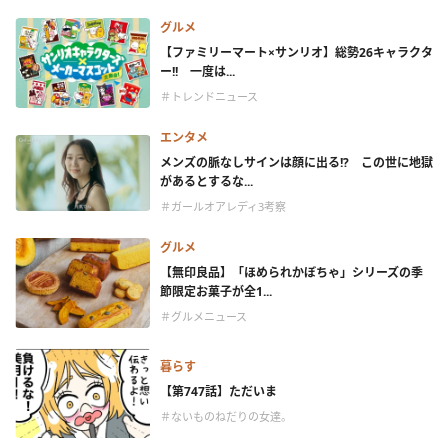
グルメ
【ファミリーマート×サンリオ】総勢26キャラクタ
ー!! 一度は...
＃トレンドニュース
エンタメ
メンズの脈なしサインは顔に出る!? この世に地獄
があるとするな...
＃ガールオアレディ3考察
グルメ
【無印良品】「ほめられかぼちゃ」シリーズの季
節限定お菓子が全1...
＃グルメニュース
暮らす
【第747話】ただいま
＃ないものねだりの女達。