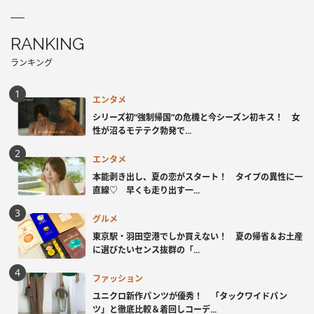
RANKING
ランキング
エンタメ
シリーズ初“強制帰国”の危機と今シーズン初キス！ 女
性が沼るモテテク勃発で...
エンタメ
本能剥き出し、夏の恋がスタート！ タイプの異性に一
直線♡ 早くも走り出す一...
グルメ
東京駅・羽田空港でしか買えない！ 夏の帰省＆お土産
に選びたいセンス抜群の「...
ファッション
ユニクロ新作パンツが優秀！ 「タックワイドパン
ツ」と徹底比較＆着回しコーデ...