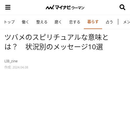
暮らす
トップ
働く
整える
磨く
恋する
占う
メ
ツバメのスピリチュアルな意味と
は？ 状況別のメッセージ10選
LIB_zine
作成: 2024.04.08