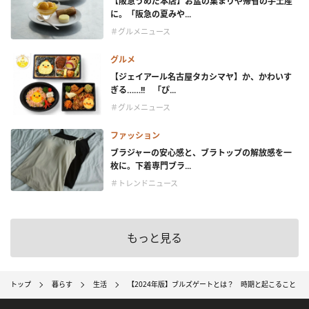
【阪急うめだ本店】お盆の集まりや帰省の手土産
に。「阪急の夏みや...
＃グルメニュース
グルメ
【ジェイアール名古屋タカシマヤ】か、かわいす
ぎる……!! 「ぴ...
＃グルメニュース
ファッション
ブラジャーの安心感と、ブラトップの解放感を一
枚に。下着専門ブラ...
＃トレンドニュース
もっと見る
トップ
暮らす
生活
【2024年版】ブルズゲートとは？ 時期と起こること・