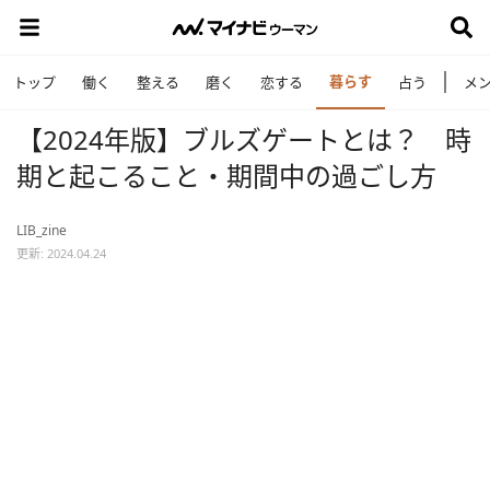
暮らす
トップ
働く
整える
磨く
恋する
占う
メ
【2024年版】ブルズゲートとは？ 時
期と起こること・期間中の過ごし方
LIB_zine
更新: 2024.04.24