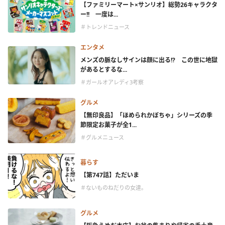
【ファミリーマート×サンリオ】総勢26キャラクタ
ー!! 一度は...
＃トレンドニュース
エンタメ
メンズの脈なしサインは顔に出る!? この世に地獄
があるとするな...
＃ガールオアレディ3考察
グルメ
【無印良品】「ほめられかぼちゃ」シリーズの季
節限定お菓子が全1...
＃グルメニュース
暮らす
【第747話】ただいま
＃ないものねだりの女達。
グルメ