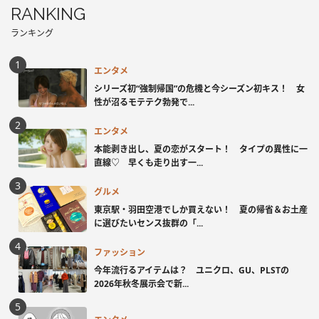
RANKING
ランキング
エンタメ
シリーズ初“強制帰国”の危機と今シーズン初キス！ 女
性が沼るモテテク勃発で...
エンタメ
本能剥き出し、夏の恋がスタート！ タイプの異性に一
直線♡ 早くも走り出す一...
グルメ
東京駅・羽田空港でしか買えない！ 夏の帰省＆お土産
に選びたいセンス抜群の「...
ファッション
今年流行るアイテムは？ ユニクロ、GU、PLSTの
2026年秋冬展示会で新...