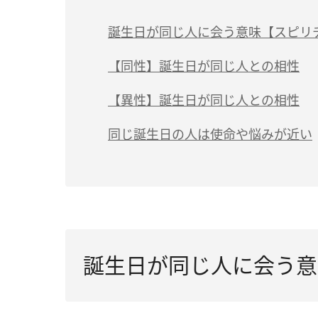
誕生日が同じ人に会う意味【スピリ
（1）ソウルメイト
【同性】誕生日が同じ人との相性
（2）大切なメッセージを与えてくれる
【異性】誕生日が同じ人との相性
（3）人生の使命が近い
同じ誕生日の人は使命や悩みが近い
（4）同じ試練にぶつかる
（5）学びが多い相手
（6）経済的に豊かになる時期が近づいて
誕生日が同じ人に会う意