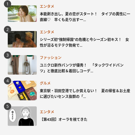
エンタメ
本能剥き出し、夏の恋がスタート！ タイプの異性に一
直線♡ 早くも走り出す一...
エンタメ
シリーズ初“強制帰国”の危機と今シーズン初キス！ 女
性が沼るモテテク勃発で...
ファッション
ユニクロ新作パンツが優秀！ 「タックワイドパン
ツ」と徹底比較＆着回しコーデ...
グルメ
東京駅・羽田空港でしか買えない！ 夏の帰省＆お土産
に選びたいセンス抜群の「...
エンタメ
【第43回】オーラを視てきた