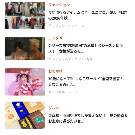
ファッション
今年流行るアイテムは？ ユニクロ、GU、PLST
の2026年秋...
＃ファッションニュース
エンタメ
シリーズ初“強制帰国”の危機と今シーズン初キ
ス！ 女性が沼るモ...
＃シャッフルアイランド7考察
おでかけ
30歳になっても“しなこワールド”全開を宣言！
しなこ＆We♡...
＃トラベルニュース
グルメ
東京駅・羽田空港でしか買えない！ 夏の帰省＆
お土産に選びたいセ...