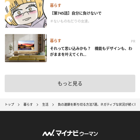
暮らす
【第745話】自分に負けないで
＃ないものねだりの女達。
暮らす
PR
それって思い込みかも？ 機能もデザインも、わ
がままを叶えてくれ...
もっと見る
トップ
暮らす
生活
負の連鎖を断ち切る方法7選。ネガティブな状況が続く理