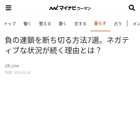
暮らす
トップ
働く
整える
磨く
恋する
占う
メ
負の連鎖を断ち切る方法7選。ネガテ
ィブな状況が続く理由とは？
LIB_zine
作成: 2024.02.20