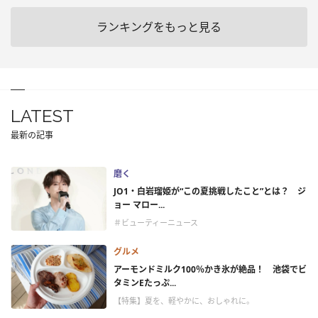
ランキングをもっと見る
LATEST
最新の記事
磨く
JO1・白岩瑠姫が“この夏挑戦したこと”とは？ ジ
ョー マロー...
＃ビューティーニュース
グルメ
アーモンドミルク100％かき氷が絶品！ 池袋でビ
タミンEたっぷ...
【特集】夏を、軽やかに、おしゃれに。