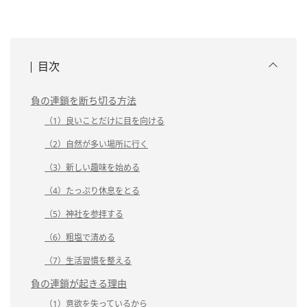
目次
負の連鎖を断ち切る方法
（1）良いことだけに目を向ける
（2）自然が多い場所に行く
（3）新しい趣味を始める
（4）たっぷり休息をとる
（5）神社を参拝する
（6）粗塩で清める
（7）生活習慣を整える
負の連鎖が起きる理由
（1）意欲を失っているから