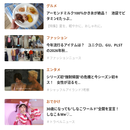
グルメ
アーモンドミルク100％かき氷が絶品！ 池袋でビ
タミンEたっぷ...
【特集】夏を、軽やかに、おしゃれに。
ファッション
今年流行るアイテムは？ ユニクロ、GU、PLST
の2026年秋...
＃ファッションニュース
エンタメ
シリーズ初“強制帰国”の危機と今シーズン初キ
ス！ 女性が沼るモ...
＃シャッフルアイランド7考察
おでかけ
30歳になっても“しなこワールド”全開を宣言！
しなこ＆We♡...
＃トラベルニュース