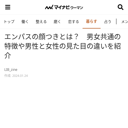
暮らす
トップ
働く
整える
磨く
恋する
占う
メ
エンパスの顔つきとは？ 男女共通の
特徴や男性と女性の見た目の違いを紹
介
LIB_zine
作成: 2024.01.24