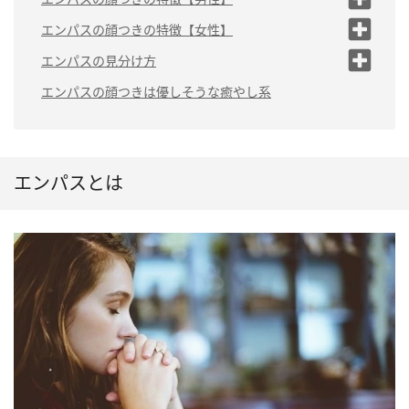
いる
（1）童顔の印象が
エンパスの顔つきの特徴【女性】
（2）笑顔が多い
ある
（1）丸みのある輪郭をして
エンパスの見分け方
（3）顔のパーツが中央寄
（2）顔の彫りが浅
いる
り
い
（1）癒やし系の雰囲気を持っている
エンパスの顔つきは優しそうな癒やし系
（2）ナチュラルメイクが多
（3）目力がある
い
（2）人と会うより1人で過ごす時間が
多い
（3）厚みのある唇
（3）誰かに依存されやすい
エンパスとは
（4）分かりやすい表情
（5）他人の悲しみや苦しみで体調を
崩す