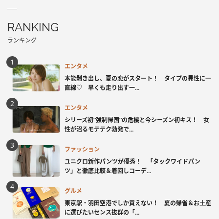
RANKING
ランキング
エンタメ
本能剥き出し、夏の恋がスタート！ タイプの異性に一
直線♡ 早くも走り出す一...
エンタメ
シリーズ初“強制帰国”の危機と今シーズン初キス！ 女
性が沼るモテテク勃発で...
ファッション
ユニクロ新作パンツが優秀！ 「タックワイドパン
ツ」と徹底比較＆着回しコーデ...
グルメ
東京駅・羽田空港でしか買えない！ 夏の帰省＆お土産
に選びたいセンス抜群の「...