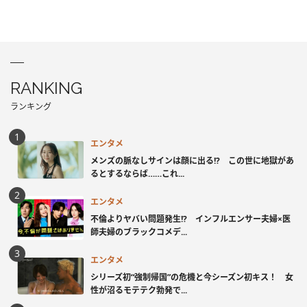
RANKING
ランキング
エンタメ
メンズの脈なしサインは顔に出る!? この世に地獄があ
るとするならば……これ...
エンタメ
不倫よりヤバい問題発生!? インフルエンサー夫婦×医
師夫婦のブラックコメデ...
エンタメ
シリーズ初“強制帰国”の危機と今シーズン初キス！ 女
性が沼るモテテク勃発で...