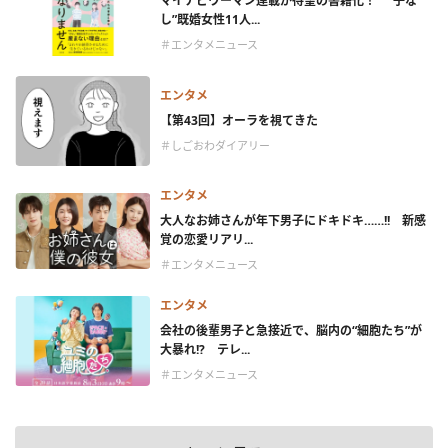
マイナビウーマン連載が待望の書籍化！ “子な
し”既婚女性11人...
＃エンタメニュース
エンタメ
【第43回】オーラを視てきた
＃しごおわダイアリー
エンタメ
大人なお姉さんが年下男子にドキドキ……!! 新感
覚の恋愛リアリ...
＃エンタメニュース
エンタメ
会社の後輩男子と急接近で、脳内の“細胞たち”が
大暴れ!? テレ...
＃エンタメニュース