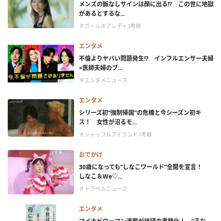
メンズの脈なしサインは顔に出る!? この世に地獄
があるとするな...
＃ガールオアレディ3考察
エンタメ
不倫よりヤバい問題発生!? インフルエンサー夫婦
×医師夫婦のブ...
＃エンタメニュース
エンタメ
シリーズ初“強制帰国”の危機と今シーズン初キ
ス！ 女性が沼るモ...
＃シャッフルアイランド7考察
おでかけ
30歳になっても“しなこワールド”全開を宣言！
しなこ＆We♡...
＃トラベルニュース
エンタメ