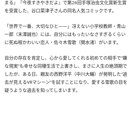
まる』『今夜すきやきだよ』で第26回手塚治虫文化賞新生賞
を受賞した、谷口菜津子さんの同名人気コミックです。
「世界で一番、大切なひと――」冴えない小学校教師・青山
一郎（末澤誠也）には、自分にはもったいなさすぎるくらい
に死ぬ程かわいい恋人・佐々木雪歌（関水渚）がいます。
自分の存在を肯定し、心から愛してくれる初めての相手で“嫌
な現実”も幸せな同棲生活で上書きし、まさに人生の絶頂期で
したが、ある日、親友の西野洋平（中川大輔）が発明した“過
去が見えるVRマシーン”を試すことになり、愛する雪歌の目を
疑うような過去を知ってしまいます。