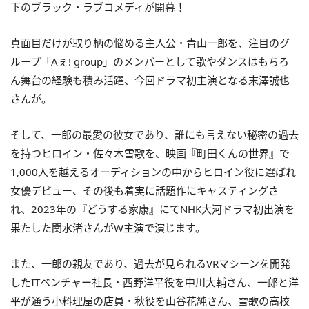
下のブラック・ラブコメディが開幕！
真面目だけが取り柄の悩める主人公・青山一郎を、注目のグ
ループ「Aぇ! group」のメンバーとして歌やダンスはもちろ
ん舞台の経験も積み活躍、今回ドラマ初主演となる末澤誠也
さんが。
そして、一郎の最愛の彼女であり、誰にも言えない秘密の過去
を持つヒロイン・佐々木雪歌を、映画『町田くんの世界』で
1,000人を越えるオーディションの中からヒロイン役に選ばれ
女優デビュー、その後も着実に話題作にキャスティングさ
れ、2023年の『どうする家康』にてNHK大河ドラマ初出演を
果たした関水渚さんがW主演で演じます。
また、一郎の親友であり、過去が見られるVRマシーンを開発
したITベンチャー社長・西野洋平役を中川大輔さん、一郎と洋
平が通う小料理屋の店員・秋役を山谷花純さん、雪歌の高校