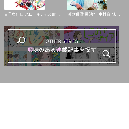
貴重な1冊。ハローキティ50周年...
“雑炊俳優”爆誕!? 中村倫也初...