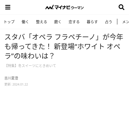
トップ
働く
整える
磨く
恋する
暮らす
占う
メ
スタバ「オペラ フラペチーノ」が今年
も帰ってきた！ 新登場“ホワイト オペ
ラ”の味わいは？
【特集】冬スイーツにときめいて
吉川夏澄
更新: 2024.01.22