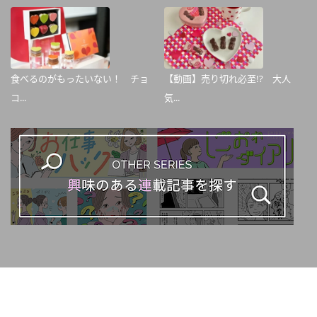
食べるのがもったいない！ チョ
【動画】売り切れ必至!? 大人
コ...
気...