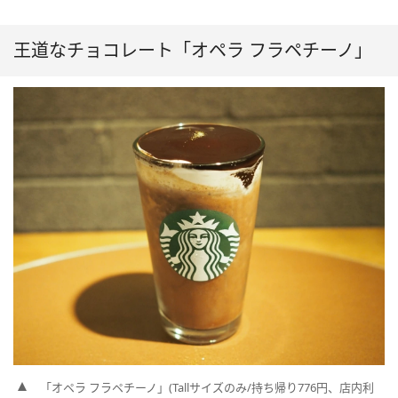
王道なチョコレート「オペラ フラペチーノ」
「オペラ フラペチーノ」(Tallサイズのみ/持ち帰り776円、店内利