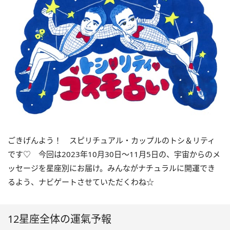
ごきげんよう！ スピリチュアル・カップルのトシ＆リティ
です♡ 今回は
2023
年10月
30
日〜
11
月
5
日の、宇宙からのメ
ッセージを星座別にお届け。みんながナチュラルに開運でき
るよう、ナビゲートさせていただくわね☆
12星座全体の運氣予報