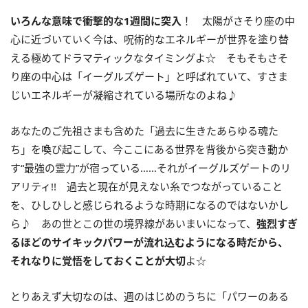
いろんな意味で衝撃的な
1
週間に突入
！ 太陽がさそり座の中
心に近づいていく今は、呪術的なエネルギーが世界を塗り替
える極めてドラマティックなタイミングよ☆ そもそもさそ
り座の中心は「イーグルズゲート」と呼ばれていて、すさま
じいエネルギーが凝縮されている場所なのよね♪
あなたのご先祖さまも含めた「過去に生きたあらゆる魂た
ち」を喚び起こして、今ここにある世界を背後から突き動か
す“最強の霊力”が宿っている……それがイーグルズゲートのリ
アリティ
!!
過去と現在が見えない糸でつながっていること
を、ひしひしと感じられるような時期になるのではないかし
ら♪ あの世とこの世の境界線があいまいになって、
強烈すぎ
るほどのサイキックパワーが流れ込むようになる時だから、
それなりに覚悟をしておくことが大切
よ☆
とりあえず大切なのは、週のはじめのうちに「パワーのある