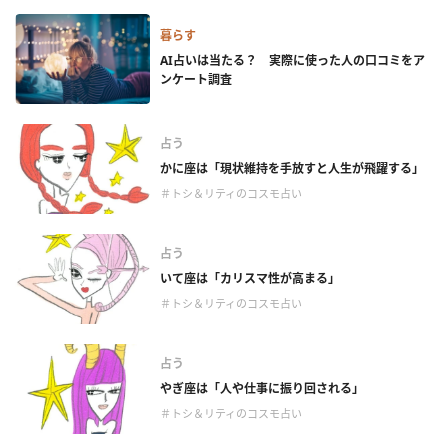
暮らす
AI占いは当たる？ 実際に使った人の口コミをア
ンケート調査
占う
かに座は「現状維持を手放すと人生が飛躍する」
＃トシ＆リティのコスモ占い
占う
いて座は「カリスマ性が高まる」
＃トシ＆リティのコスモ占い
占う
やぎ座は「人や仕事に振り回される」
＃トシ＆リティのコスモ占い