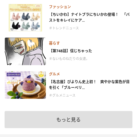
ファッション
【ちいかわ】ナイトブラにちいかわ登場！ 「バ
ストをキレイにケア...
＃トレンドニュース
暮らす
【第748話】信じちゃった
＃ないものねだりの女達。
グルメ
【名古屋】ぴよりん史上初！ 爽やかな紫色が目
を引く「ブルーベリ...
＃グルメニュース
もっと見る