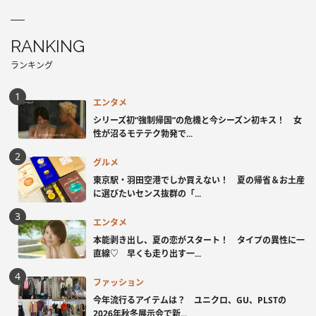
RANKING
ランキング
エンタメ
シリーズ初“強制帰国”の危機と今シーズン初キス！ 女
性が沼るモテテク勃発で...
グルメ
東京駅・羽田空港でしか買えない！ 夏の帰省＆お土産
に選びたいセンス抜群の「...
エンタメ
本能剥き出し、夏の恋がスタート！ タイプの異性に一
直線♡ 早くも走り出す一...
ファッション
今年流行るアイテムは？ ユニクロ、GU、PLSTの
2026年秋冬展示会で新...