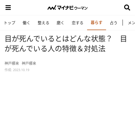
暮らす
トップ
働く
整える
磨く
恋する
占う
メ
目が死んでいるとはどんな状態？ 目
が死んでいる人の特徴＆対処法
神戸梛来
神戸梛来
作成: 2023.10.19