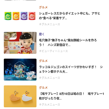
グルメ
シュガーレスだからダイエット中にも。アサヒ
の“食べる”栄養サプ...
＃グルメニュース
磨く
毛穴撫子“撫子ちゃん”風似顔絵シールを作ろ
う！ ハンズ新宿店で...
＃ビューティーニュース
グルメ
ラッコ＆ジュゴンのスイーツがかわいすぎ！ シ
ェラトン都ホテル大...
＃グルメニュース
グルメ
【鳩サブレー】8月10日は鳩の日！ 鳩サブレー1
枚がぴったり収...
＃グルメニュース