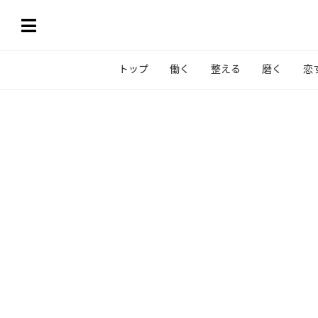
トップ
働く
整える
磨く
恋