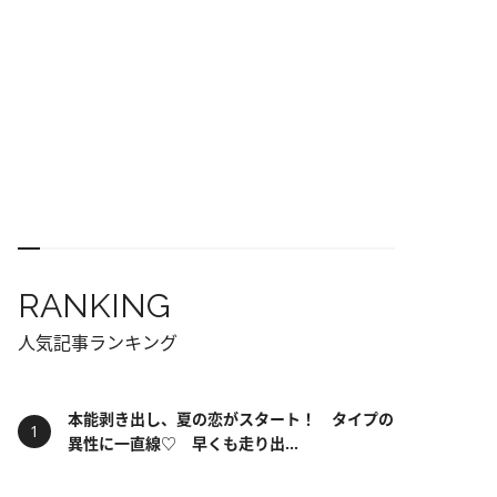
RANKING
人気記事ランキング
本能剥き出し、夏の恋がスタート！ タイプの
異性に一直線♡ 早くも走り出...