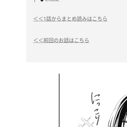
＜＜1話からまとめ読みはこちら
＜＜前回のお話はこちら