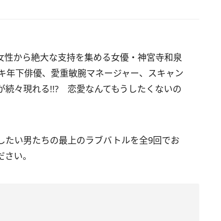
女性から絶大な支持を集める女優・神宮寺和泉
イキ年下俳優、愛重敏腕マネージャー、スキャン
続々現れる!!? 恋愛なんてもうしたくないの
したい男たちの最上のラブバトルを全9回でお
ださい。