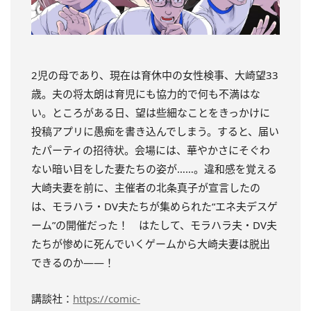
2児の母であり、現在は育休中の女性検事、大崎望33
歳。夫の将太朗は育児にも協力的で何も不満はな
い。ところがある日、望は些細なことをきっかけに
投稿アプリに愚痴を書き込んでしまう。すると、届い
たパーティの招待状。会場には、華やかさにそぐわ
ない暗い目をした妻たちの姿が……。違和感を覚える
大崎夫妻を前に、主催者の北条真子が宣言したの
は、モラハラ・DV夫たちが集められた“エネ夫デスゲ
ーム”の開催だった！ はたして、モラハラ夫・DV夫
たちが惨めに死んでいくゲームから大崎夫妻は脱出
できるのか――！
講談社：
https://comic-