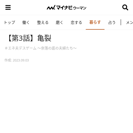
暮らす
トップ
働く
整える
磨く
恋する
占う
メ
【第3話】亀裂
＃エネ夫デスゲーム ～奈落の底の夫婦たち～
作成: 2023.09.03