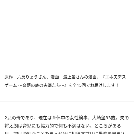
原作：六反りょうさん、漫画：最上蛍さんの漫画、『エネ夫デス
ゲーム ～奈落の底の夫婦たち～』を全15回でお届けします！
2児の母であり、現在は育休中の女性検事、大崎望33歳。夫の
将太朗は育児にも協力的で何も不満はない。ところがある
日、望は些細なことをきっかけに投稿アプリに愚痴を書き込