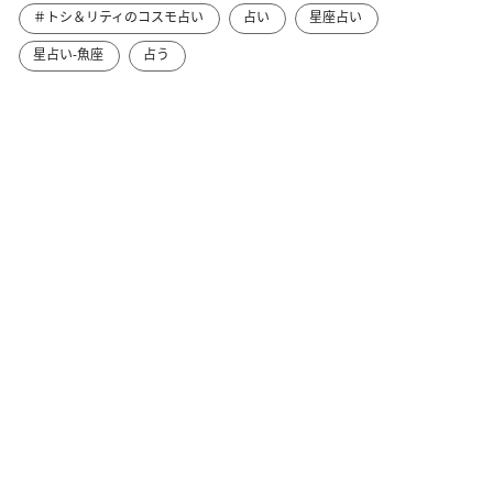
＃トシ＆リティのコスモ占い
占い
星座占い
星占い-魚座
占う