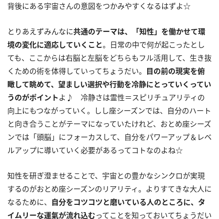
背後にある宇宙さんの意図をつかみやすくなるはずよ☆
とりあえずみんなに
共通のテーマは、「知性」を働かせて環
境の変化に適応していくこと
。日常の中で何が起こったとし
ても、ここからは右脳と左脳をどちらもフル活用して、生き抜
くための術を体得していってちょうだい。
目の前の現実を俯
瞰して眺めて、望ましい選択や行動を冷静にとっていくってい
うのがポイント
よ♪ 冷静さは霊性＝スピリチュアリティの
向上にもつながっていく。しし座シーズンでは、自分のハート
と向き合うことがテーマになっていたけれど、おとめ座シーズ
ンでは「頭脳」にフォーカスして、自分をパワーアップ＆レベ
ルアップに導いていく必要があるってコトなのよね☆
知性を研ぎ澄ませることで、宇宙との豊かなシンクロが実現
するのがおとめ座シーズンのリアリティ。よりすてきな大人に
なるために、
自分をコツコツと磨いている人のところに、タ
イムリーな運氣が流れ込む
ってことを知っておいてちょうだい