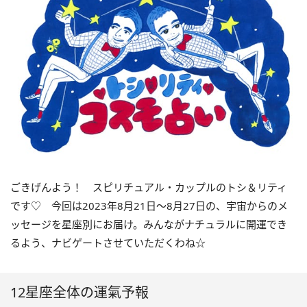
ごきげんよう！ スピリチュアル・カップルのトシ＆リティ
です♡ 今回は
2023
年8月
21
日〜
8
月
27
日の、宇宙からのメ
ッセージを星座別にお届け。みんながナチュラルに開運でき
るよう、ナビゲートさせていただくわね☆
12星座全体の運氣予報