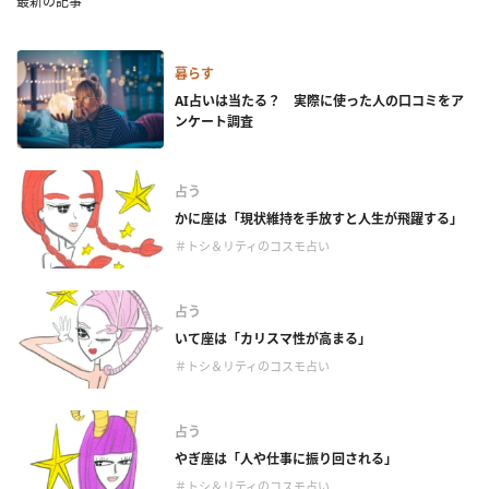
最新の記事
暮らす
AI占いは当たる？ 実際に使った人の口コミをア
ンケート調査
占う
かに座は「現状維持を手放すと人生が飛躍する」
＃トシ＆リティのコスモ占い
占う
いて座は「カリスマ性が高まる」
＃トシ＆リティのコスモ占い
占う
やぎ座は「人や仕事に振り回される」
＃トシ＆リティのコスモ占い