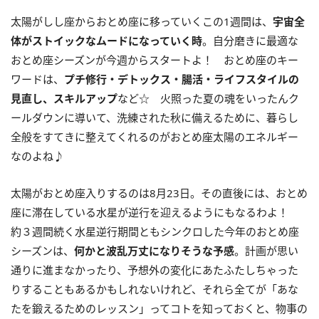
太陽がしし座からおとめ座に移っていくこの
1
週間は、
宇宙全
体がストイックなムードになっていく時
。自分磨きに最適な
おとめ座シーズンが今週からスタートよ！ おとめ座のキー
ワードは、
プチ修行・デトックス・腸活・ライフスタイルの
見直し、スキルアップ
など☆ 火照った夏の魂をいったんク
ールダウンに導いて、洗練された秋に備えるために、暮らし
全般をすてきに整えてくれるのがおとめ座太陽のエネルギー
なのよね♪
太陽がおとめ座入りするのは
8
月
23
日。その直後には、おとめ
座に滞在している水星が逆行を迎えるようにもなるわよ！
約３週間続く水星逆行期間ともシンクロした今年のおとめ座
シーズンは、
何かと波乱万丈になりそうな予感
。計画が思い
通りに進まなかったり、予想外の変化にあたふたしちゃった
りすることもあるかもしれないけれど、それら全てが「あな
たを鍛えるためのレッスン」ってコトを知っておくと、物事の