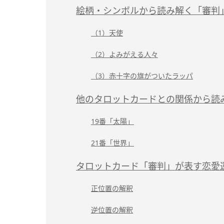
絵柄・シンボルから読み解く「審判
（1）天使
（2）よみがえる人々
（3）赤十字の旗がついたラッパ
他のタロットカードとの関係から読
19番「太陽」
21番「世界」
タロットカード「審判」が表す恋愛
正位置の解釈
逆位置の解釈