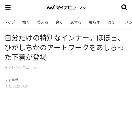
トップ
働く
整える
磨く
恋する
暮らす
占う
メ
自分だけの特別なインナー。ほぼ日、
ひがしちかのアートワークをあしらっ
た下着が登場
＃トレンドニュース
フォルサ
作成: 2023.07.31