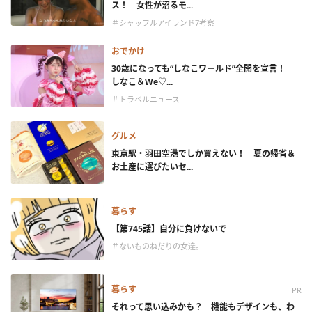
ス！ 女性が沼るモ...
＃シャッフルアイランド7考察
おでかけ
30歳になっても“しなこワールド”全開を宣言！
しなこ＆We♡...
＃トラベルニュース
グルメ
東京駅・羽田空港でしか買えない！ 夏の帰省＆
お土産に選びたいセ...
暮らす
【第745話】自分に負けないで
＃ないものねだりの女達。
暮らす
PR
それって思い込みかも？ 機能もデザインも、わ