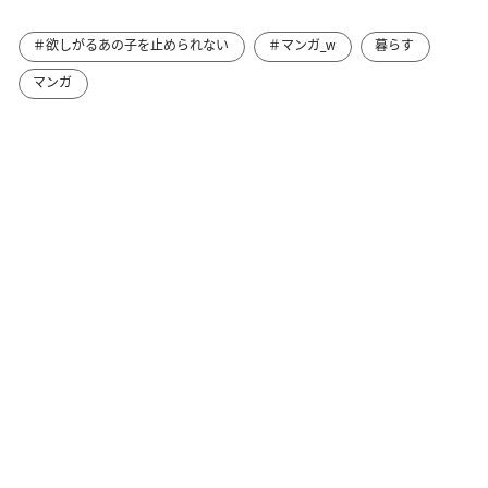
＃欲しがるあの子を止められない
＃マンガ_w
暮らす
マンガ