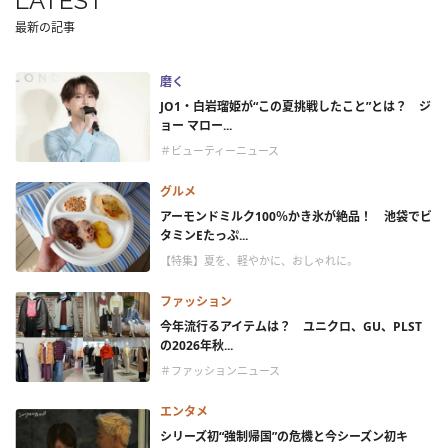
LATEST
最新の記事
磨く
JO1・白岩瑠姫が“この夏挑戦したこと”とは？ ジ
ョー マロー...
＃ビューティーニュース
グルメ
アーモンドミルク100％かき氷が絶品！ 池袋でビ
タミンEたっぷ...
【特集】夏を、軽やかに、おしゃれに。
ファッション
今年流行るアイテムは？ ユニクロ、GU、PLST
の2026年秋...
＃ファッションニュース
エンタメ
シリーズ初“強制帰国”の危機と今シーズン初キ