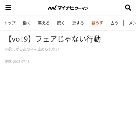
暮らす
トップ
働く
整える
磨く
恋する
占う
メ
【vol.9】フェアじゃない行動
＃欲しがるあの子を止められない
作成: 2023.07.18