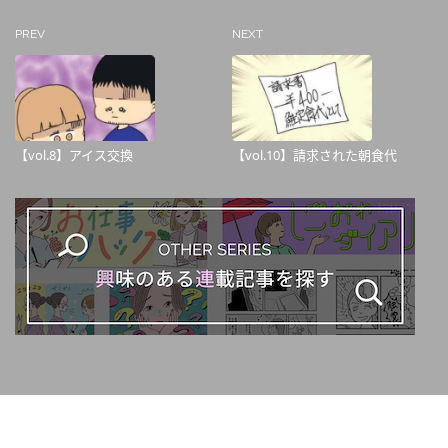
PREV
NEXT
【vol.8】アイス交換
【vol.10】請求された朝食代