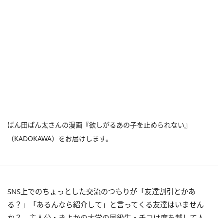
ぱん田ぱん太さんの漫画『欲しがるあの子を止められない』
（KADOKAWA）をお届けします。
SNS上でのちょっとした交流のつもりが「友達割引とかあ
る？」「あるんなら紹介して」と言ってくる友達はいません
か？ 主人公・きよかの大学の同級生・チコは度を越して人