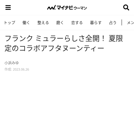
トップ
働く
整える
磨く
恋する
暮らす
占う
メ
フランク ミュラーらしさ全開！ 夏限
定のコラボアフタヌーンティー
小浜みゆ
作成: 2023.06.26