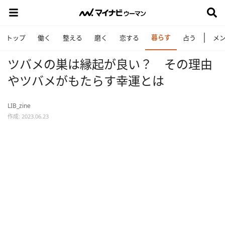
暮らす
トップ
働く
整える
磨く
恋する
占う
メ
ツバメの巣は縁起が良い？ その理由
やツバメがもたらす幸運とは
LIB_zine
作成: 2023.06.23