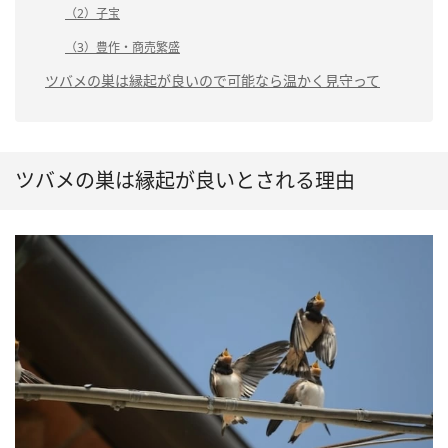
（2）子宝
（3）豊作・商売繁盛
ツバメの巣は縁起が良いので可能なら温かく見守って
ツバメの巣は縁起が良いとされる理由