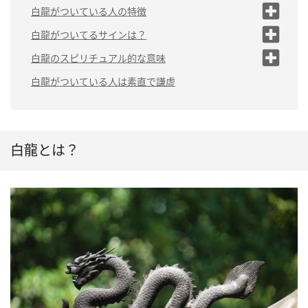
白龍がついている人の特徴
（1）直感力がある
白龍がついてるサインは？
（2）スピリチュアルなものを
（1）お金に恵まれる
白龍のスピリチュアル的な意味
好む
（2）いつも穏やかでいら
（1）財運をもたら
白龍がついている人は素直で謙虚
（3）性格が優しくて穏やか
れる
す
（4）人と人をつなげるのが得
（3）恋愛や結婚がうまく
（2）早く願いがか
意
いく
なう
（5）人の悩みの聞き役になる
白龍とは？
（6）人を癒やす力がある
（7）ポジティブ
（8）人からの影響を受けやす
い
（9）チームワークを大切にす
る
（10）1人の時間を好む