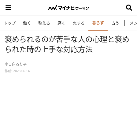
暮らす
トップ
働く
整える
磨く
恋する
占う
メ
褒められるのが苦手な人の心理と褒め
られた時の上手な対応方法
小日向るり子
作成: 2023.06.14