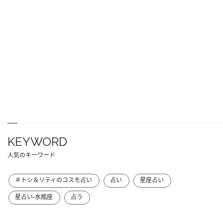
KEYWORD
人気のキーワード
＃トシ＆リティのコスモ占い
占い
星座占い
星占い-水瓶座
占う