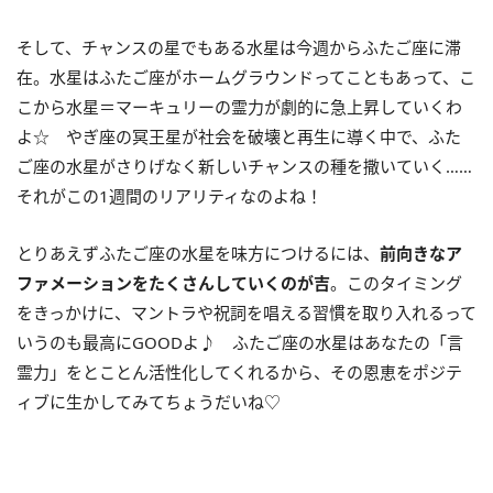
そして、チャンスの星でもある水星は今週からふたご座に滞
在。水星はふたご座がホームグラウンドってこともあって、こ
こから水星＝マーキュリーの霊力が劇的に急上昇していくわ
よ☆ やぎ座の冥王星が社会を破壊と再生に導く中で、ふた
ご座の水星がさりげなく新しいチャンスの種を撒いていく……
それがこの
1
週間のリアリティなのよね！
とりあえずふたご座の水星を味方につけるには、
前向きなア
ファメーションをたくさんしていくのが吉
。このタイミング
をきっかけに、マントラや祝詞を唱える習慣を取り入れるって
いうのも最高に
GOOD
よ♪ ふたご座の水星はあなたの「言
霊力」をとことん活性化してくれるから、その恩恵をポジテ
ィブに生かしてみてちょうだいね♡