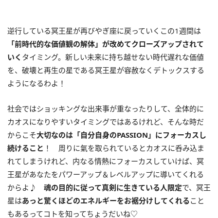
逆行している冥王星が再びやぎ座に戻っていくこの
1
週間は
「前時代的な価値観の解体」が改めてクローズアップされて
いく
タイミング。新しい未来に持ち越せない時代遅れな価値
を、破壊と再生の星である冥王星が容赦なくデトックスする
ようになるわよ！
社会ではショッキングな出来事が重なったりして、全体的に
カオスになりやすいタイミングではあるけれど、そんな時だ
からこそ
大切なのは「自分自身の
PASSION
」にフォーカスし
続けること
！ 周りに氣を取られているとカオスに呑み込ま
れてしまうけれど、内なる情熱にフォーカスしていけば、冥
王星があなたをパワーアップ＆レベルアップに導いてくれる
からよ♪
魂の目的に従って真剣に生きている人限定
で、冥王
星は
あっと驚くほどのエネルギーをお裾分けしてくれる
こと
もあるってコトを知ってちょうだいね♡