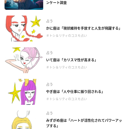
ンケート調査
占う
かに座は「現状維持を手放すと人生が飛躍する」
＃トシ＆リティのコスモ占い
占う
いて座は「カリスマ性が高まる」
＃トシ＆リティのコスモ占い
占う
やぎ座は「人や仕事に振り回される」
＃トシ＆リティのコスモ占い
占う
みずがめ座は「ハートが活性化されてパワーアッ
プする」