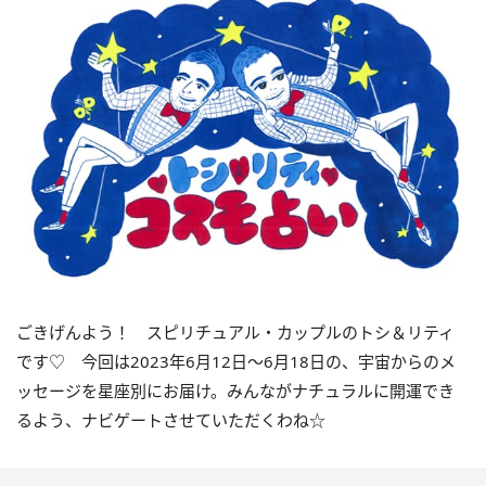
ごきげんよう！ スピリチュアル・カップルのトシ＆リティ
です♡ 今回は
2023
年6月
12
日〜
6
月
18
日の、宇宙からのメ
ッセージを星座別にお届け。みんながナチュラルに開運でき
るよう、ナビゲートさせていただくわね☆