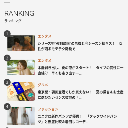
RANKING
ランキング
エンタメ
シリーズ初“強制帰国”の危機と今シーズン初キス！ 女
性が沼るモテテク勃発で...
エンタメ
本能剥き出し、夏の恋がスタート！ タイプの異性に一
直線♡ 早くも走り出す一...
グルメ
東京駅・羽田空港でしか買えない！ 夏の帰省＆お土産
に選びたいセンス抜群の「...
ファッション
ユニクロ新作パンツが優秀！ 「タックワイドパン
ツ」と徹底比較＆着回しコーデ...