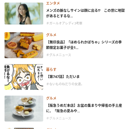
エンタメ
メンズの脈なしサインは顔に出る!? この世に地獄
があるとするな...
＃ガールオアレディ3考察
グルメ
【無印良品】「ほめられかぼちゃ」シリーズの季
節限定お菓子が全1...
＃グルメニュース
暮らす
【第747話】ただいま
＃ないものねだりの女達。
グルメ
【阪急うめだ本店】お盆の集まりや帰省の手土産
に。「阪急の夏みや...
＃グルメニュース