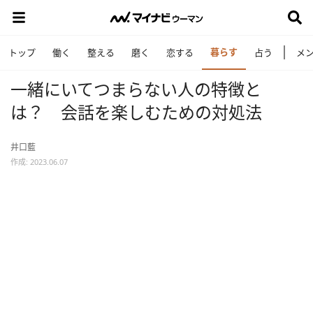
暮らす
トップ
働く
整える
磨く
恋する
占う
メ
一緒にいてつまらない人の特徴と
は？ 会話を楽しむための対処法
井口藍
作成: 2023.06.07