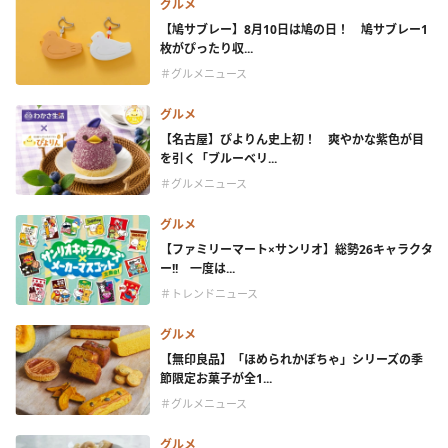
グルメ
【鳩サブレー】8月10日は鳩の日！ 鳩サブレー1
枚がぴったり収...
＃グルメニュース
グルメ
【名古屋】ぴよりん史上初！ 爽やかな紫色が目
を引く「ブルーベリ...
＃グルメニュース
グルメ
【ファミリーマート×サンリオ】総勢26キャラクタ
ー!! 一度は...
＃トレンドニュース
グルメ
【無印良品】「ほめられかぼちゃ」シリーズの季
節限定お菓子が全1...
＃グルメニュース
グルメ