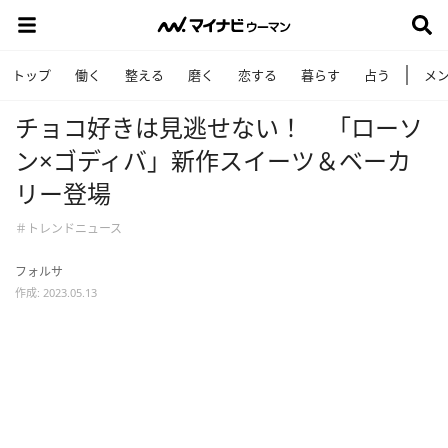
トップ
働く
整える
磨く
恋する
暮らす
占う
メ
チョコ好きは見逃せない！ 「ローソ
ン×ゴディバ」新作スイーツ＆ベーカ
リー登場
＃トレンドニュース
フォルサ
作成: 2023.05.13