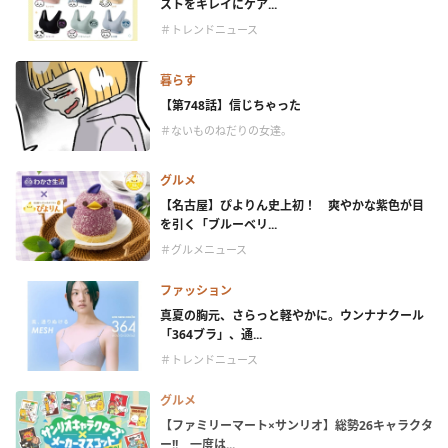
ストをキレイにケア...
＃トレンドニュース
暮らす
【第748話】信じちゃった
＃ないものねだりの女達。
グルメ
【名古屋】ぴよりん史上初！ 爽やかな紫色が目
を引く「ブルーベリ...
＃グルメニュース
ファッション
真夏の胸元、さらっと軽やかに。ウンナナクール
「364ブラ」、通...
＃トレンドニュース
グルメ
【ファミリーマート×サンリオ】総勢26キャラクタ
ー!! 一度は...