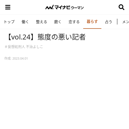
暮らす
トップ
働く
整える
磨く
恋する
占う
メ
【vol.24】態度の悪い記者
＃妄想処刑人 不治よしこ
作成: 2023.04.01