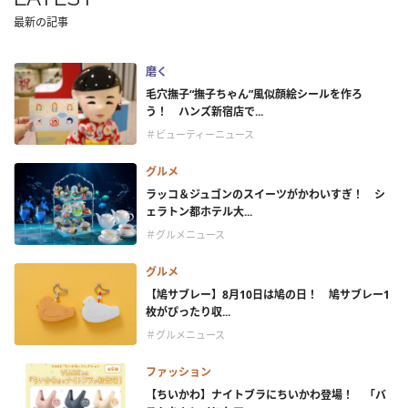
最新の記事
磨く
毛穴撫子“撫子ちゃん”風似顔絵シールを作ろ
う！ ハンズ新宿店で...
＃ビューティーニュース
グルメ
ラッコ＆ジュゴンのスイーツがかわいすぎ！ シ
ェラトン都ホテル大...
＃グルメニュース
グルメ
【鳩サブレー】8月10日は鳩の日！ 鳩サブレー1
枚がぴったり収...
＃グルメニュース
ファッション
【ちいかわ】ナイトブラにちいかわ登場！ 「バ