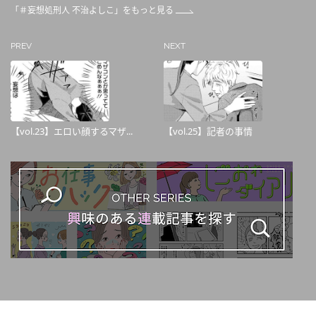
「＃妄想処刑人 不治よしこ」をもっと見る
PREV
NEXT
【vol.23】エロい顔するマザ...
【vol.25】記者の事情