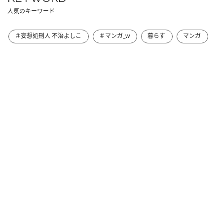
人気のキーワード
＃妄想処刑人 不治よしこ
＃マンガ_w
暮らす
マンガ