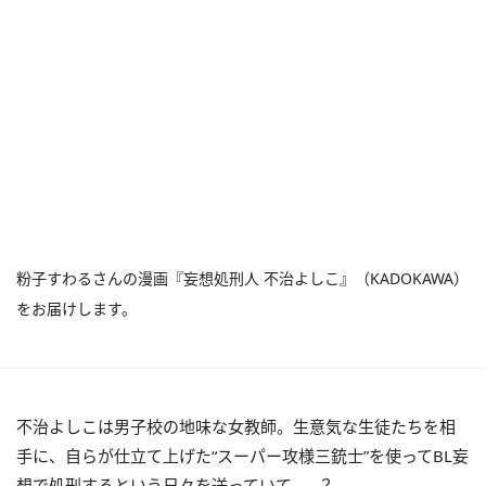
粉子すわるさんの漫画『妄想処刑人 不治よしこ』（KADOKAWA）
をお届けします。
不治よしこは男子校の地味な女教師。生意気な生徒たちを相
手に、自らが仕立て上げた“スーパー攻様三銃士”を使ってBL妄
想で処刑するという日々を送っていて……？