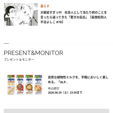
暮らす
大袈裟すぎっ!!!! 社会人として当たり前のことを
言ったら返ってきた「驚きの反応」【妄想処刑人
不治よしこ #78】
PRESENT&MONITOR
プレゼント＆モニター
良質な植物性ミルクを、手軽においしく楽し
める。「ALP...
申込締切
2026.08.29（土）23:59まで