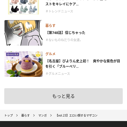
ストをキレイにケア...
＃トレンドニュース
暮らす
【第748話】信じちゃった
＃ないものねだりの女達。
グルメ
【名古屋】ぴよりん史上初！ 爽やかな紫色が目
を引く「ブルーベリ...
＃グルメニュース
もっと見る
トップ
暮らす
マンガ
【vol.23】エロい顔するマザコン