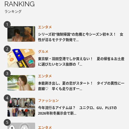
RANKING
ランキング
エンタメ
シリーズ初“強制帰国”の危機と今シーズン初キス！ 女
性が沼るモテテク勃発で...
グルメ
東京駅・羽田空港でしか買えない！ 夏の帰省＆お土産
に選びたいセンス抜群の「...
エンタメ
本能剥き出し、夏の恋がスタート！ タイプの異性に一
直線♡ 早くも走り出す一...
ファッション
今年流行るアイテムは？ ユニクロ、GU、PLSTの
2026年秋冬展示会で新...
エンタメ