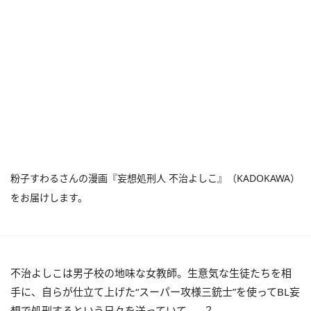
粉子すわるさんの漫画『妄想処刑人 不治よしこ』（KADOKAWA）
をお届けします。
不治よしこは男子校の地味な女教師。生意気な生徒たちを相
手に、自らが仕立て上げた“スーパー攻様三銃士”を使ってBL妄
想で処刑するという日々を送っていて……？