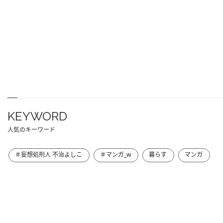
KEYWORD
人気のキーワード
＃妄想処刑人 不治よしこ
＃マンガ_w
暮らす
マンガ