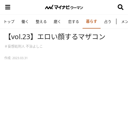
暮らす
トップ
働く
整える
磨く
恋する
占う
メ
【vol.23】エロい顔するマザコン
＃妄想処刑人 不治よしこ
作成: 2023.03.31