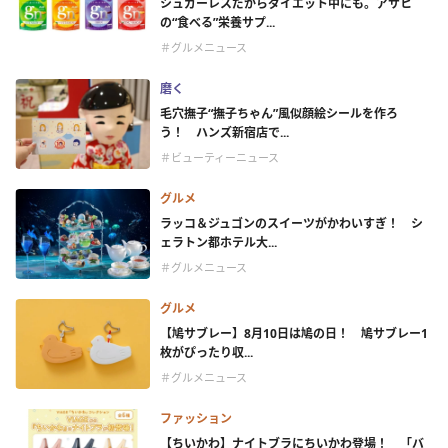
シュガーレスだからダイエット中にも。アサヒ
の“食べる”栄養サプ...
＃グルメニュース
磨く
毛穴撫子“撫子ちゃん”風似顔絵シールを作ろ
う！ ハンズ新宿店で...
＃ビューティーニュース
グルメ
ラッコ＆ジュゴンのスイーツがかわいすぎ！ シ
ェラトン都ホテル大...
＃グルメニュース
グルメ
【鳩サブレー】8月10日は鳩の日！ 鳩サブレー1
枚がぴったり収...
＃グルメニュース
ファッション
【ちいかわ】ナイトブラにちいかわ登場！ 「バ