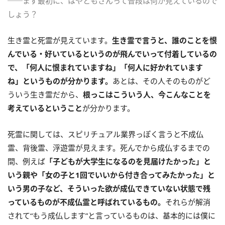
──まず最初に、はやともさんって普段は何が見えているので
しょう？
生き霊と死霊が見えています。
生き霊で言うと、誰のことを恨
んでいる・好いているというのが飛んでいって付着しているの
で、「何人に恨まれていますね」「何人に好かれています
ね」というものが分かります。
あとは、その人そのものがど
ういう生き霊だから、
根っこはこういう人、今こんなことを
考えているということ
が分かります。
死霊に関しては、スピリチュアル業界っぽく言うと不成仏
霊、背後霊、浮遊霊が見えます。死んでから成仏するまでの
間、例えば
「子どもが大学生になるのを見届けたかった」と
いう親や「女の子と1回でいいから付き合ってみたかった」と
いう男の子など、そういった欲が成仏できていない状態で残
っているものが不成仏霊と呼ばれているもの。
それらが解消
されて“もう成仏します”と言っているものは、基本的には僕に