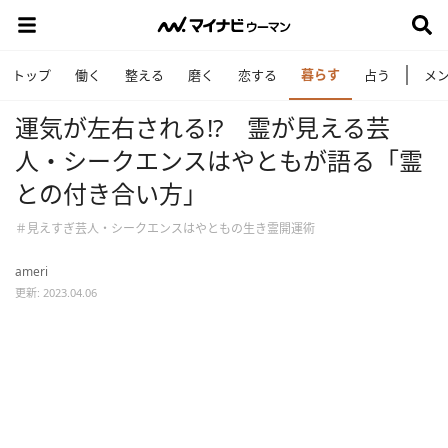
暮らす
トップ
働く
整える
磨く
恋する
占う
メ
運気が左右される!? 霊が見える芸
人・シークエンスはやともが語る「霊
との付き合い方」
＃見えすぎ芸人・シークエンスはやともの生き霊開運術
ameri
更新: 2023.04.06