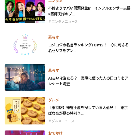
エンタメ
不倫よりヤバい問題発生!? インフルエンサー夫婦
×医師夫婦のブ...
＃エンタメニュース
暮らす
コジコジの名言ランキングTOP15！ 心に刺さる
名セリフをアン...
暮らす
AI占いは当たる？ 実際に使った人の口コミをア
ンケート調査
グルメ
【東京駅】帰省土産を探している人必見！ 東京
ばな奈が夏の特別企...
＃グルメニュース
おでかけ