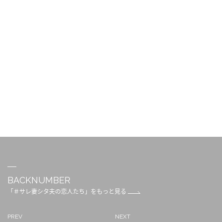
BACKNUMBER
「＃サレ妻シタ夫の恋人たち」をもっと見る
PREV
NEXT