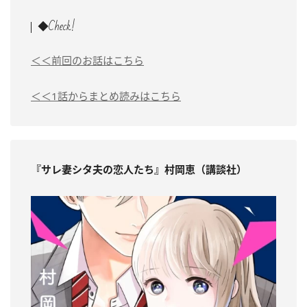
◆Check!
＜＜前回のお話はこちら
＜＜1話からまとめ読みはこちら
『サレ妻シタ夫の恋人たち』村岡恵（講談社）