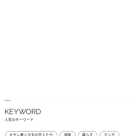
KEYWORD
人気のキーワード
＃サレ妻シタ夫の恋人たち
漫画
暮らす
マンガ