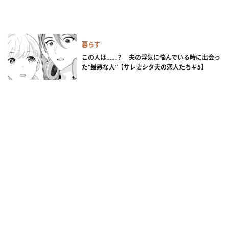
暮らす
この人は……？ 夫の浮気に悩んでいる時に出会っ
た“最悪な人”【サレ妻シタ夫の恋人たち＃5】