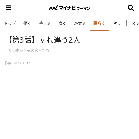
暮らす
トップ
働く
整える
磨く
恋する
占う
メ
【第3話】すれ違う2人
＃サレ妻シタ夫の恋人たち
作成: 2023.03.17