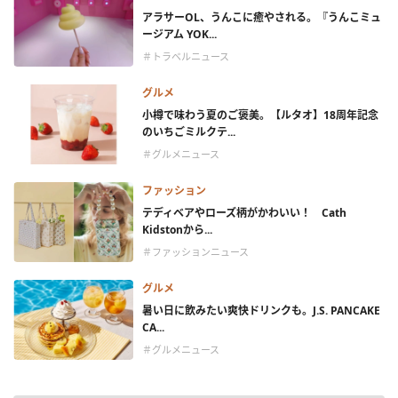
アラサーOL、うんこに癒やされる。『うんこミュ
ージアム YOK...
＃トラベルニュース
グルメ
小樽で味わう夏のご褒美。【ルタオ】18周年記念
のいちごミルクテ...
＃グルメニュース
ファッション
テディベアやローズ柄がかわいい！ Cath
Kidstonから...
＃ファッションニュース
グルメ
暑い日に飲みたい爽快ドリンクも。J.S. PANCAKE
CA...
＃グルメニュース