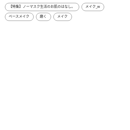
【特集】ノーマスク生活のお肌のはなし。
メイク_w
ベースメイク
磨く
メイク