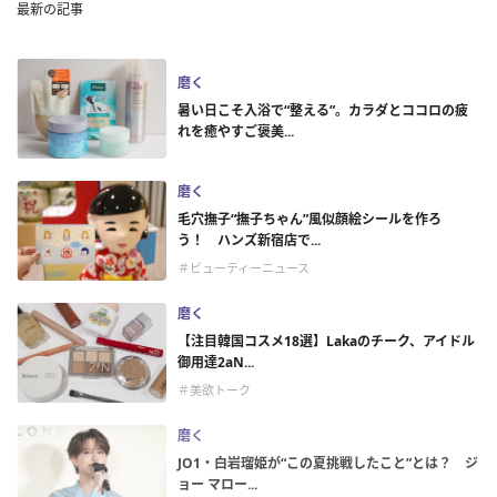
最新の記事
磨く
暑い日こそ入浴で“整える”。カラダとココロの疲
れを癒やすご褒美...
磨く
毛穴撫子“撫子ちゃん”風似顔絵シールを作ろ
う！ ハンズ新宿店で...
＃ビューティーニュース
磨く
【注目韓国コスメ18選】Lakaのチーク、アイドル
御用達2aN...
＃美欲トーク
磨く
JO1・白岩瑠姫が“この夏挑戦したこと”とは？ ジ
ョー マロー...