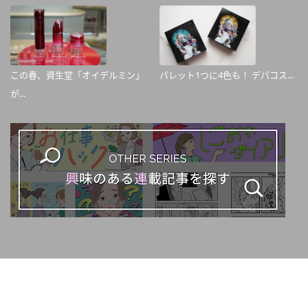
この春、資生堂「オイデルミン」
パレット1つに4色も！ デパコス...
が...