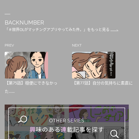
BACKNUMBER
「＃限界OLがマッチングアプリやってみた件。」をもっと見る
PREV
NEXT
【第75話】穏便にできなかっ
【第77話】自分の気持ちに素直に
た…...