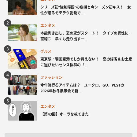
シリーズ初“強制帰国”の危機と今シーズン初キス！ 女
性が沼るモテテク勃発で...
エンタメ
本能剥き出し、夏の恋がスタート！ タイプの異性に一
直線♡ 早くも走り出す一...
グルメ
東京駅・羽田空港でしか買えない！ 夏の帰省＆お土産
に選びたいセンス抜群の「...
ファッション
今年流行るアイテムは？ ユニクロ、GU、PLSTの
2026年秋冬展示会で新...
エンタメ
【第43回】オーラを視てきた