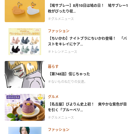
【鳩サブレー】8月10日は鳩の日！ 鳩サブレー1
枚がぴったり収...
＃グルメニュース
ファッション
【ちいかわ】ナイトブラにちいかわ登場！ 「バ
ストをキレイにケア...
＃トレンドニュース
暮らす
【第748話】信じちゃった
＃ないものねだりの女達。
グルメ
【名古屋】ぴよりん史上初！ 爽やかな紫色が目
を引く「ブルーベリ...
＃グルメニュース
ファッション