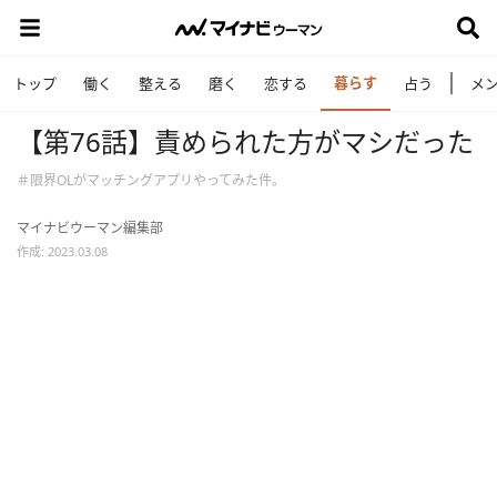
暮らす
トップ
働く
整える
磨く
恋する
占う
メ
【第76話】責められた方がマシだった
＃限界OLがマッチングアプリやってみた件。
マイナビウーマン編集部
作成: 2023.03.08