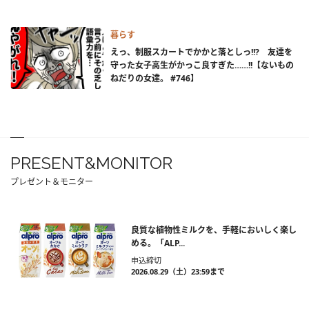
暮らす
えっ、制服スカートでかかと落としっ!!? 友達を
守った女子高生がかっこ良すぎた……!!【ないもの
ねだりの女達。 #746】
PRESENT&MONITOR
プレゼント＆モニター
良質な植物性ミルクを、手軽においしく楽し
める。「ALP...
申込締切
2026.08.29（土）23:59まで