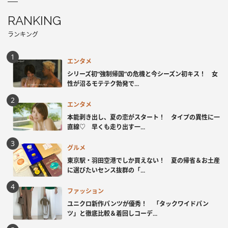
RANKING
ランキング
エンタメ
シリーズ初“強制帰国”の危機と今シーズン初キス！ 女
性が沼るモテテク勃発で...
エンタメ
本能剥き出し、夏の恋がスタート！ タイプの異性に一
直線♡ 早くも走り出す一...
グルメ
東京駅・羽田空港でしか買えない！ 夏の帰省＆お土産
に選びたいセンス抜群の「...
ファッション
ユニクロ新作パンツが優秀！ 「タックワイドパン
ツ」と徹底比較＆着回しコーデ...