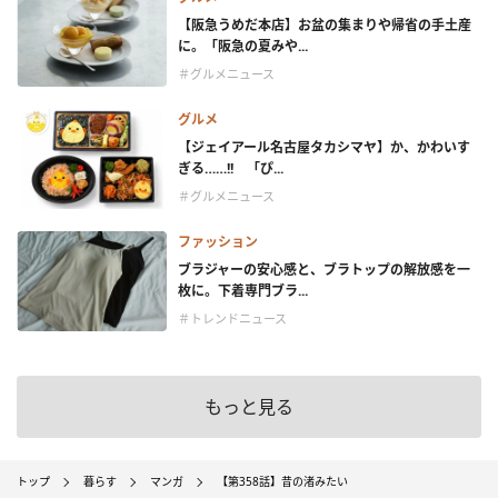
【阪急うめだ本店】お盆の集まりや帰省の手土産
に。「阪急の夏みや...
＃グルメニュース
グルメ
【ジェイアール名古屋タカシマヤ】か、かわいす
ぎる……!! 「ぴ...
＃グルメニュース
ファッション
ブラジャーの安心感と、ブラトップの解放感を一
枚に。下着専門ブラ...
＃トレンドニュース
もっと見る
トップ
暮らす
マンガ
【第358話】昔の渚みたい