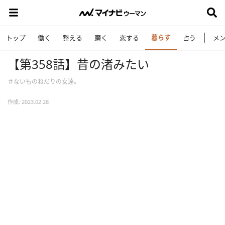
暮らす
トップ
働く
整える
磨く
恋する
占う
メ
【第358話】昔の渚みたい
＃ないものねだりの女達。
作成: 2023.02.28