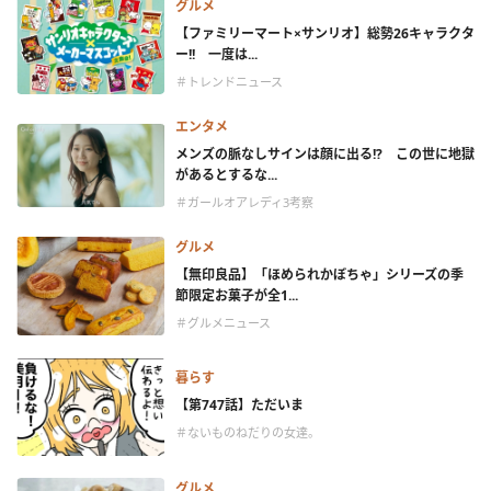
グルメ
【ファミリーマート×サンリオ】総勢26キャラクタ
ー!! 一度は...
＃トレンドニュース
エンタメ
メンズの脈なしサインは顔に出る!? この世に地獄
があるとするな...
＃ガールオアレディ3考察
グルメ
【無印良品】「ほめられかぼちゃ」シリーズの季
節限定お菓子が全1...
＃グルメニュース
暮らす
【第747話】ただいま
＃ないものねだりの女達。
グルメ