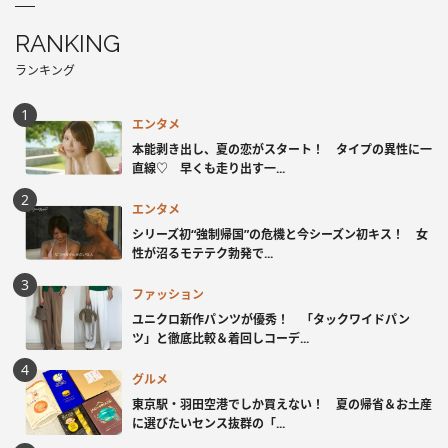
RANKING
ランキング
エンタメ
本能剥き出し、夏の恋がスタート！ タイプの異性に一
直線♡ 早くも走り出す一...
エンタメ
シリーズ初“強制帰国”の危機と今シーズン初キス！ 女
性が沼るモテテク勃発で...
ファッション
ユニクロ新作パンツが優秀！ 「タックワイドパン
ツ」と徹底比較＆着回しコーデ...
グルメ
東京駅・羽田空港でしか買えない！ 夏の帰省＆お土産
に選びたいセンス抜群の「...