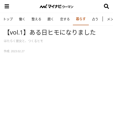
暮らす
トップ
働く
整える
磨く
恋する
占う
メ
【vol.1】ある日ヒモになりました
はたらく彼女と、つくるヒモ
作成: 2023.02.27