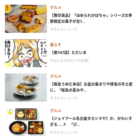
グルメ
【無印良品】「ほめられかぼちゃ」シリーズの季
節限定お菓子が全1...
＃グルメニュース
暮らす
【第747話】ただいま
＃ないものねだりの女達。
グルメ
【阪急うめだ本店】お盆の集まりや帰省の手土産
に。「阪急の夏みや...
＃グルメニュース
グルメ
【ジェイアール名古屋タカシマヤ】か、かわいす
ぎる……!! 「ぴ...
＃グルメニュース