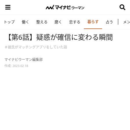
暮らす
トップ
働く
整える
磨く
恋する
占う
メ
【第6話】疑惑が確信に変わる瞬間
＃彼氏がマッチングアプリをしていた話
マイナビウーマン編集部
作成: 2023.02.18