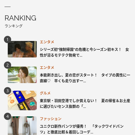
RANKING
ランキング
エンタメ
シリーズ初“強制帰国”の危機と今シーズン初キス！ 女
性が沼るモテテク勃発で...
エンタメ
本能剥き出し、夏の恋がスタート！ タイプの異性に一
直線♡ 早くも走り出す一...
グルメ
東京駅・羽田空港でしか買えない！ 夏の帰省＆お土産
に選びたいセンス抜群の「...
ファッション
ユニクロ新作パンツが優秀！ 「タックワイドパン
ツ」と徹底比較＆着回しコーデ...