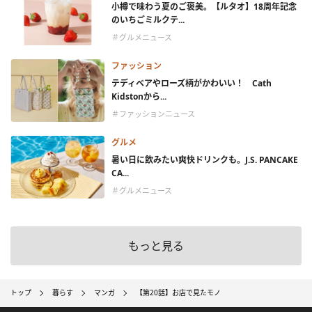
小樽で味わう夏のご褒美。【ルタオ】18周年記念
のいちごミルクテ...
＃グルメニュース
ファッション
テディベアやローズ柄がかわいい！ Cath
Kidstonから...
＃ファッションニュース
グルメ
暑い日に飲みたい爽快ドリンクも。J.S. PANCAKE
CA...
＃グルメニュース
もっと見る
トップ
暮らす
マンガ
【第20話】お店で見たモノ