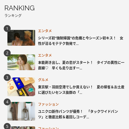
RANKING
ランキング
エンタメ
シリーズ初“強制帰国”の危機と今シーズン初キス！ 女
性が沼るモテテク勃発で...
エンタメ
本能剥き出し、夏の恋がスタート！ タイプの異性に一
直線♡ 早くも走り出す一...
グルメ
東京駅・羽田空港でしか買えない！ 夏の帰省＆お土産
に選びたいセンス抜群の「...
ファッション
ユニクロ新作パンツが優秀！ 「タックワイドパン
ツ」と徹底比較＆着回しコーデ...
ファッション