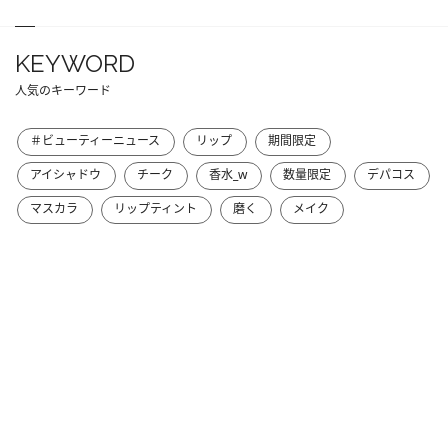
KEYWORD
人気のキーワード
＃ビューティーニュース
リップ
期間限定
アイシャドウ
チーク
香水_w
数量限定
デパコス
マスカラ
リップティント
磨く
メイク