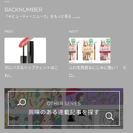
BACKNUMBER
「＃ビューティーニュース」をもっと見る
PREV
NEXT
次にバズるリップティントはこ
ふわ生質感＆にじみに強い！ ヒ
れ!...
ロ...