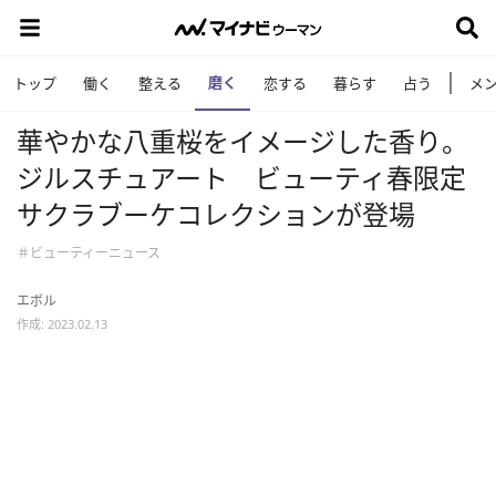
磨く
トップ
働く
整える
恋する
暮らす
占う
メ
華やかな八重桜をイメージした香り。
ジルスチュアート ビューティ春限定
サクラブーケコレクションが登場
＃ビューティーニュース
エボル
作成: 2023.02.13