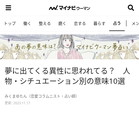
占う
トップ
働く
整える
磨く
恋する
暮らす
メ
夢に出てくる異性に思われてる？ 人
物・シチュエーション別の意味10選
みくまゆたん（恋愛コラムニスト・占い師）
更新: 2023.11.17