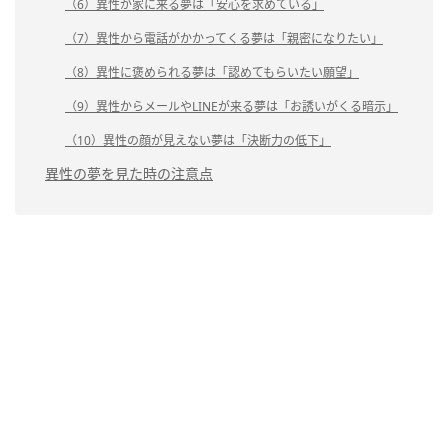
（6）異性が家に来る夢は「安心を求めている」
（7）異性から電話がかかってくる夢は「親密になりたい」
（8）異性に褒められる夢は「認めてもらいたい願望」
（9）異性からメールやLINEが来る夢は「お誘いがくる暗示」
（10）異性の顔が見えない夢は「決断力の低下」
異性の夢を見た時の注意点