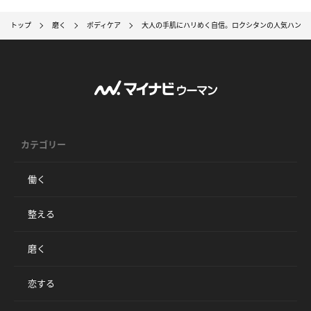
トップ
磨く
ボディケア
大人の手肌にハリめく自信。ロクシタンの人気ハンド
カテゴリー
働く
整える
磨く
恋する