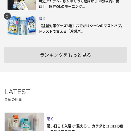
時短アイテムに頼りまくって起床から30分以内に出
勤！ 限界OLのモーニング...
磨く
【猛暑対策グッズ3選】おでかけシーンのマストハブ。
ドラストで買える「冷感パ...
ランキングをもっと見る
LATEST
最新の記事
磨く
暑い日こそ入浴で“整える”。カラダとココロの疲