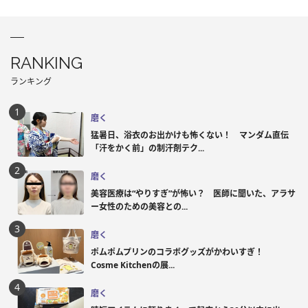
RANKING
ランキング
磨く
猛暑日、浴衣のお出かけも怖くない！ マンダム直伝
「汗をかく前」の制汗剤テク...
磨く
美容医療は“やりすぎ”が怖い？ 医師に聞いた、アラサ
ー女性のための美容との...
磨く
ポムポムプリンのコラボグッズがかわいすぎ！
Cosme Kitchenの展...
磨く