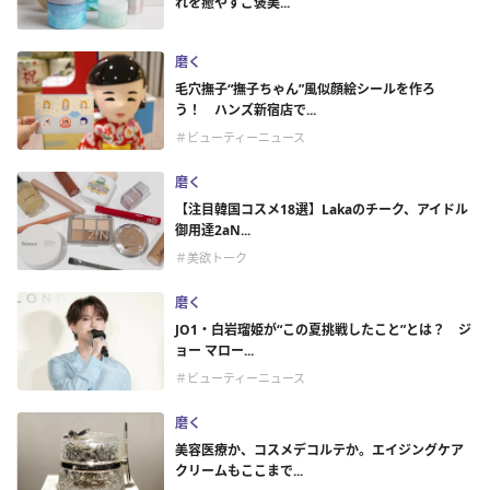
れを癒やすご褒美...
磨く
毛穴撫子“撫子ちゃん”風似顔絵シールを作ろ
う！ ハンズ新宿店で...
＃ビューティーニュース
磨く
【注目韓国コスメ18選】Lakaのチーク、アイドル
御用達2aN...
＃美欲トーク
磨く
JO1・白岩瑠姫が“この夏挑戦したこと”とは？ ジ
ョー マロー...
＃ビューティーニュース
磨く
美容医療か、コスメデコルテか。エイジングケア
クリームもここまで...