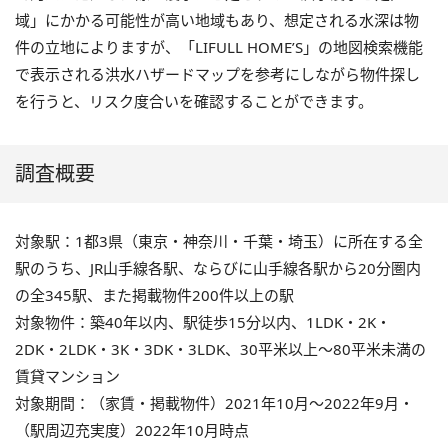
域」にかかる可能性が高い地域もあり、想定される水深は物
件の立地によりますが、「LIFULL HOME’S」の地図検索機能
で表示される洪水ハザードマップを参考にしながら物件探し
を行うと、リスク度合いを確認することができます。
調査概要
対象駅：1都3県（東京・神奈川・千葉・埼玉）に所在する全
駅のうち、JR山手線各駅、ならびに山手線各駅から20分圏内
の全345駅、また掲載物件200件以上の駅
対象物件：築40年以内、駅徒歩15分以内、1LDK・2K・
2DK・2LDK・3K・3DK・3LDK、30平米以上～80平米未満の
賃貸マンション
対象期間：（家賃・掲載物件）2021年10月～2022年9月・
（駅周辺充実度）2022年10月時点