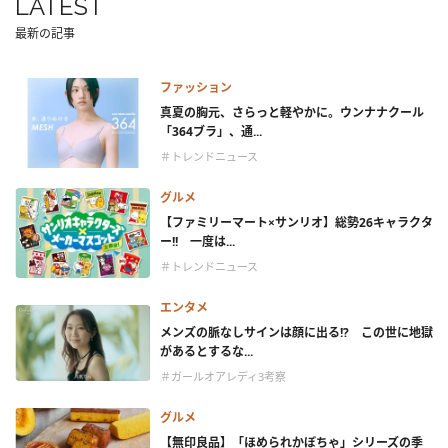
LATEST
最新の記事
ファッション
真夏の胸元、さらっと軽やかに。ウンナナクール
「364ブラ」、通...
＃トレンドニュース
グルメ
【ファミリーマート×サンリオ】総勢26キャラクタ
ー!! 一度は...
＃トレンドニュース
エンタメ
メンズの脈なしサインは顔に出る!? この世に地獄
があるとするな...
＃ガールオアレディ3考察
グルメ
【無印良品】「ほめられかぼちゃ」シリーズの季