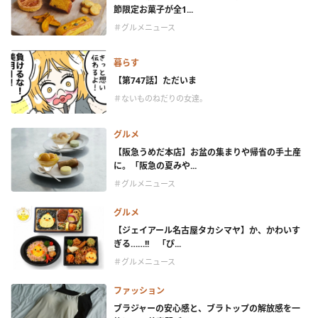
節限定お菓子が全1...
＃グルメニュース
暮らす
【第747話】ただいま
＃ないものねだりの女達。
グルメ
【阪急うめだ本店】お盆の集まりや帰省の手土産
に。「阪急の夏みや...
＃グルメニュース
グルメ
【ジェイアール名古屋タカシマヤ】か、かわいす
ぎる……!! 「ぴ...
＃グルメニュース
ファッション
ブラジャーの安心感と、ブラトップの解放感を一