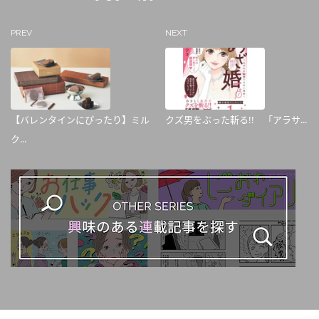
PREV
NEXT
【バレンタインにぴったり】ミル
クズ男をぶった斬る!! 「アラサ...
ク...