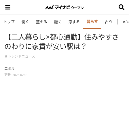
暮らす
トップ
働く
整える
磨く
恋する
占う
メ
【二人暮らし×都心通勤】住みやすさ
のわりに家賃が安い駅は？
＃トレンドニュース
エボル
更新: 2023.02.01