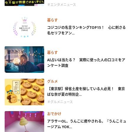
＃エンタメニュース
暮らす
コジコジの名言ランキングTOP15！ 心に刺さる
名セリフをアン...
暮らす
AI占いは当たる？ 実際に使った人の口コミをア
ンケート調査
グルメ
【東京駅】帰省土産を探している人必見！ 東京
ばな奈が夏の特別企...
＃グルメニュース
おでかけ
アラサーOL、うんこに癒やされる。『うんこミュ
ージアム YOK...