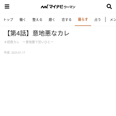
暮らす
トップ
働く
整える
磨く
恋する
占う
メ
【第4話】意地悪なカレ
＃初夜カレ ー意地悪で甘いひとー
作成: 2023.01.17