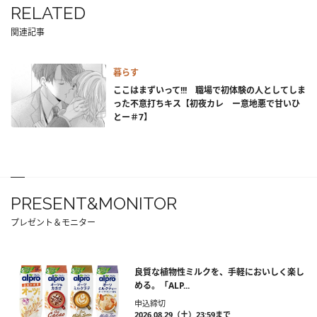
RELATED
関連記事
暮らす
ここはまずいって!!! 職場で初体験の人としてしま
った不意打ちキス【初夜カレ ー意地悪で甘いひ
とー＃7】
PRESENT&MONITOR
プレゼント＆モニター
良質な植物性ミルクを、手軽においしく楽し
める。「ALP...
申込締切
2026.08.29（土）23:59まで