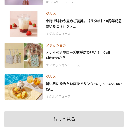
＃トラベルニュース
グルメ
小樽で味わう夏のご褒美。【ルタオ】18周年記念
のいちごミルクテ...
＃グルメニュース
ファッション
テディベアやローズ柄がかわいい！ Cath
Kidstonから...
＃ファッションニュース
グルメ
暑い日に飲みたい爽快ドリンクも。J.S. PANCAKE
CA...
＃グルメニュース
もっと見る