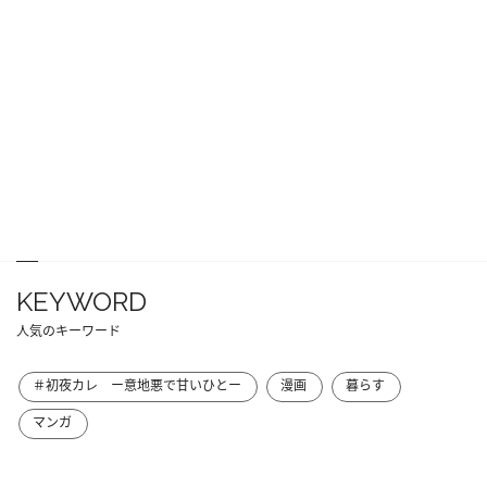
KEYWORD
人気のキーワード
＃初夜カレ ー意地悪で甘いひとー
漫画
暮らす
マンガ