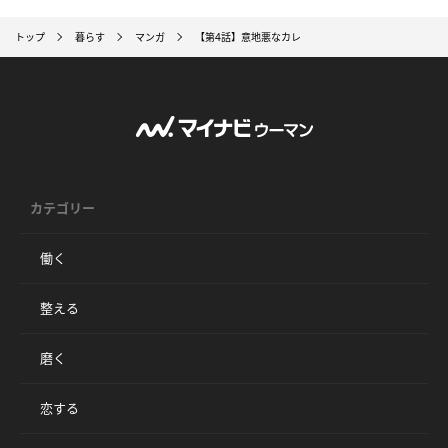
トップ
暮らす
マンガ
【第4話】意地悪なカレ
カテゴリー
働く
整える
磨く
恋する