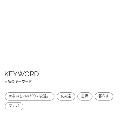
KEYWORD
人気のキーワード
＃ないものねだりの女達。
女友達
愚痴
暮らす
マンガ