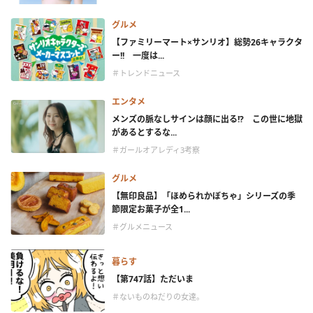
グルメ
【ファミリーマート×サンリオ】総勢26キャラクタ
ー!! 一度は...
＃トレンドニュース
エンタメ
メンズの脈なしサインは顔に出る!? この世に地獄
があるとするな...
＃ガールオアレディ3考察
グルメ
【無印良品】「ほめられかぼちゃ」シリーズの季
節限定お菓子が全1...
＃グルメニュース
暮らす
【第747話】ただいま
＃ないものねだりの女達。