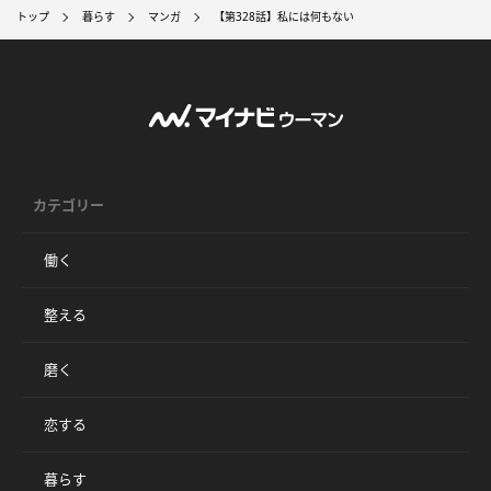
トップ
暮らす
マンガ
【第328話】私には何もない
カテゴリー
働く
整える
磨く
恋する
暮らす