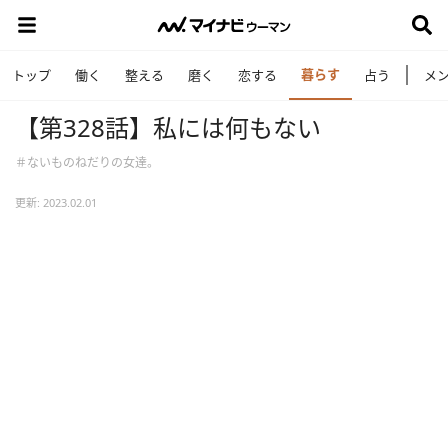
暮らす
トップ
働く
整える
磨く
恋する
占う
メ
【第328話】私には何もない
＃ないものねだりの女達。
更新: 2023.02.01