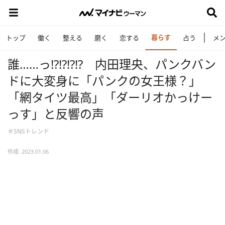
暮らす
トップ
働く
整える
磨く
恋する
占う
メ
誰……っ!?!?!?!? 内田理央、パンクバン
ドに大変身に「パンクの女王様？」
「網タイツ最高」「ダーリオかっけー
っす」と反響の声
＃SNSトレンド
作成: 2023.01.06