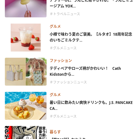
アラサーOL、うんこに癒やされる。『うんこミュ
ージアム YOK...
＃トラベルニュース
グルメ
小樽で味わう夏のご褒美。【ルタオ】18周年記念
のいちごミルクテ...
＃グルメニュース
ファッション
テディベアやローズ柄がかわいい！ Cath
Kidstonから...
＃ファッションニュース
グルメ
暑い日に飲みたい爽快ドリンクも。J.S. PANCAKE
CA...
＃グルメニュース
暮らす