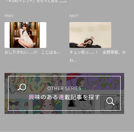
「＃SNSトレンド」をもっと見る
PREV
NEXT
おしりきれい……!!! こじはる...
キュン死っ……！ 永野芽郁、か
わ...