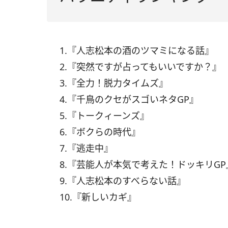
1.『人志松本の酒のツマミになる話』
2.『突然ですが占ってもいいですか？』
3.『全力！脱力タイムズ』
4.『千鳥のクセがスゴいネタGP』
5.『トークィーンズ』
6.『ボクらの時代』
7.『逃走中』
8.『芸能人が本気で考えた！ドッキリGP
9.『人志松本のすべらない話』
10.『新しいカギ』