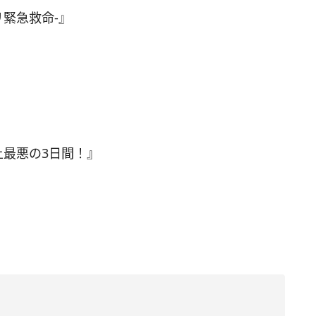
リ緊急救命‐』
史上最悪の3日間！』