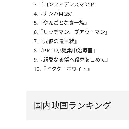
3.『コンフィデンスマンJP』
4.『ナンバMG5』
5.『やんごとなき一族』
6.『リッチマン、プアウーマン』
7.『元彼の遺言状』
8.『PICU 小児集中治療室』
9.『親愛なる僕へ殺意をこめて』
10.『ドクターホワイト』
国内映画ランキング