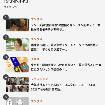
RANKING
ランキング
エンタメ
シリーズ初“強制帰国”の危機と今シーズン初キス！ 女
性が沼るモテテク勃発で...
エンタメ
本能剥き出し、夏の恋がスタート！ タイプの異性に一
直線♡ 早くも走り出す一...
グルメ
東京駅・羽田空港でしか買えない！ 夏の帰省＆お土産
に選びたいセンス抜群の「...
ファッション
今年流行るアイテムは？ ユニクロ、GU、PLSTの
2026年秋冬展示会で新...
エンタメ