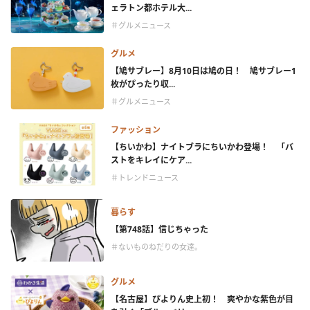
ェラトン都ホテル大...
＃グルメニュース
グルメ
【鳩サブレー】8月10日は鳩の日！ 鳩サブレー1
枚がぴったり収...
＃グルメニュース
ファッション
【ちいかわ】ナイトブラにちいかわ登場！ 「バ
ストをキレイにケア...
＃トレンドニュース
暮らす
【第748話】信じちゃった
＃ないものねだりの女達。
グルメ
【名古屋】ぴよりん史上初！ 爽やかな紫色が目