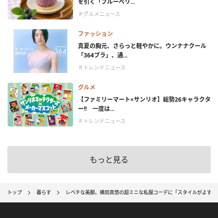
を引く「ブルーベリ...
＃グルメニュース
ファッション
真夏の胸元、さらっと軽やかに。ウンナナクール
「364ブラ」、通...
＃トレンドニュース
グルメ
【ファミリーマート×サンリオ】総勢26キャラクタ
ー!! 一度は...
＃トレンドニュース
もっと見る
トップ
暮らす
レベチな美脚。横田真悠の超ミニな私服コーデに「スタイルがよすぎ