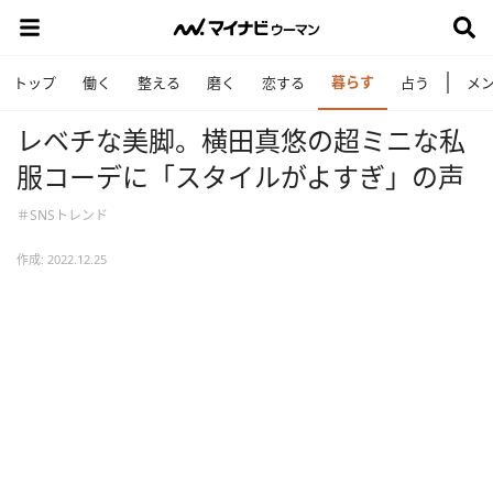
暮らす
トップ
働く
整える
磨く
恋する
占う
メ
レベチな美脚。横田真悠の超ミニな私
服コーデに「スタイルがよすぎ」の声
＃SNSトレンド
作成: 2022.12.25