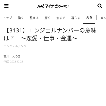
占う
トップ
働く
整える
磨く
恋する
暮らす
メ
【3131】エンジェルナンバーの意味
は？ ～恋愛・仕事・金運～
エンジェルナンバー
古川 えのき
作成: 2022.12.23