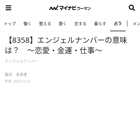
占う
トップ
働く
整える
磨く
恋する
暮らす
メ
【8358】エンジェルナンバーの意味
は？ ～恋愛・金運・仕事～
エンジェルナンバー
古川 えのき
作成: 2022.12.21