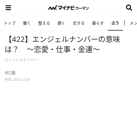
占う
トップ
働く
整える
磨く
恋する
暮らす
メ
【422】エンジェルナンバーの意味
は？ ～恋愛・仕事・金運～
エンジェルナンバー
井口藍
作成: 2022.12.20