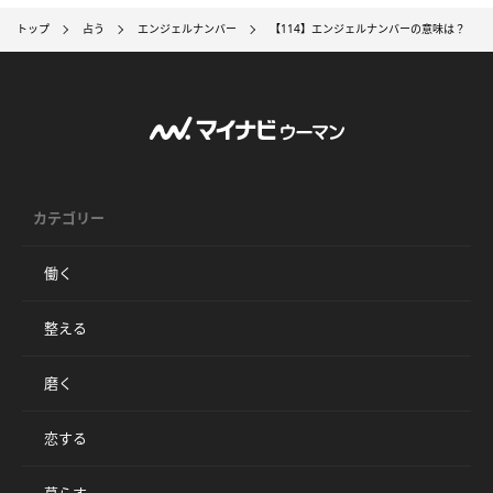
トップ
占う
エンジェルナンバー
【114】エンジェルナンバーの意味は？ ～
カテゴリー
働く
整える
磨く
恋する
暮らす