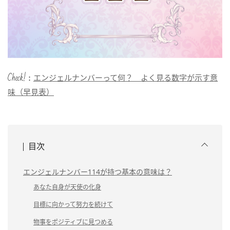
Check!：
エンジェルナンバーって何？ よく見る数字が示す意
味（早見表）
目次
エンジェルナンバー114が持つ基本の意味は？
あなた自身が天使の化身
目標に向かって努力を続けて
物事をポジティブに見つめる