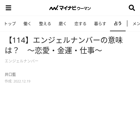
占う
トップ
働く
整える
磨く
恋する
暮らす
メ
【114】エンジェルナンバーの意味
は？ ～恋愛・金運・仕事～
エンジェルナンバー
井口藍
作成: 2022.12.19