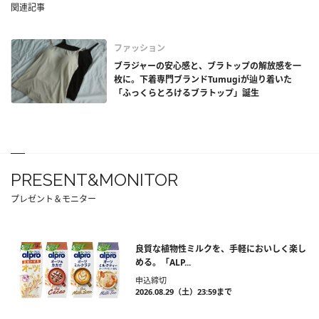
関連記事
ファッション
ブラジャーの安心感と、ブラトップの解放感を一
枚に。下着専門ブランドTumugiが辿り着いた
「ふっくらとろけるブラトップ」誕生
PRESENT&MONITOR
プレゼント＆モニター
良質な植物性ミルクを、手軽においしく楽し
める。「ALP...
申込締切
2026.08.29（土）23:59まで