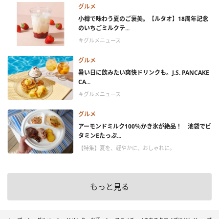
グルメ
小樽で味わう夏のご褒美。【ルタオ】18周年記念
のいちごミルクテ...
＃グルメニュース
グルメ
暑い日に飲みたい爽快ドリンクも。J.S. PANCAKE
CA...
＃グルメニュース
グルメ
アーモンドミルク100％かき氷が絶品！ 池袋でビ
タミンEたっぷ...
【特集】夏を、軽やかに、おしゃれに。
もっと見る