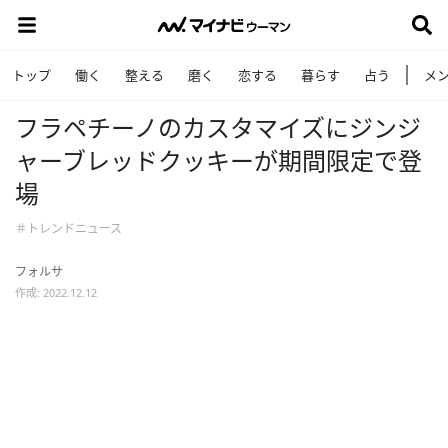
トップ
働く
整える
磨く
恋する
暮らす
占う
メ
フラペチーノのカスタマイズにジンジ
ャーブレッドクッキーが期間限定で登
場
＃トレンドニュース
フォルサ
作成: 2022.12.12