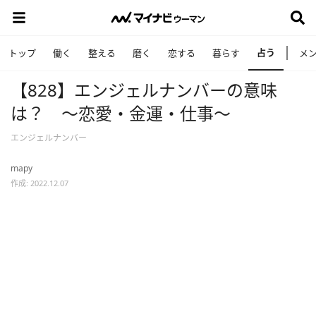
占う
トップ
働く
整える
磨く
恋する
暮らす
メ
【828】エンジェルナンバーの意味
は？ ～恋愛・金運・仕事～
エンジェルナンバー
mapy
作成: 2022.12.07