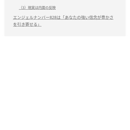
（3）現実は内面の反映
エンジェルナンバー828は「あなたの強い信念が豊かさ
を引き寄せる」