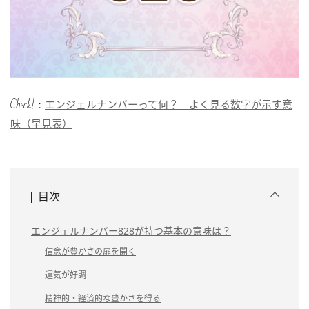
Check!：
エンジェルナンバーって何？ よく見る数字が示す意
味（早見表）
目次
エンジェルナンバー828が持つ基本の意味は？
信念が豊かさの扉を開く
運気が好調
精神的・経済的な豊かさを得る