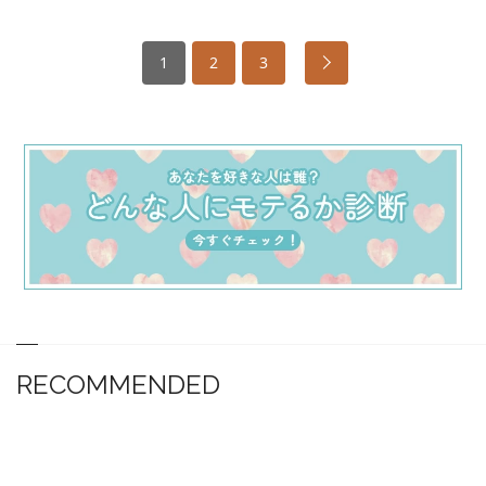
1
2
3
RECOMMENDED