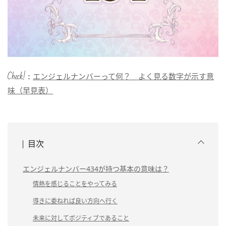
Check!：
エンジェルナンバーって何？ よく見る数字が示す意
味（早見表）
目次
エンジェルナンバー434が持つ基本の意味は？
情熱を感じることをやってみる
導きに委ねれば良い方向へ行く
未来に対してポジティブであること