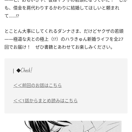
も、借金を肩代わりするかわりに結婚してほしいと頼まれ
て……!?
とことん大事にしてくれるダンナさま、だけどヤクザの若頭
――極道な夫との極上（!?）のハラきゅん新婚ライフ
を全27
回でお届け！ ぜひ書籍とあわせてお楽しみください。
◆Check!
＜＜前回のお話はこちら
＜＜1話からまとめ読みはこちら