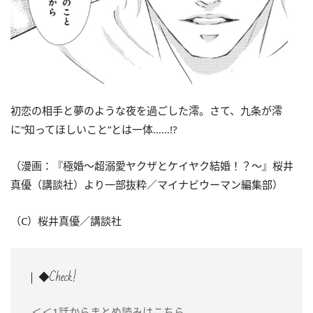
初恋の相手と夢のような夜を過ごした澪。さて、九条が澪
に“知ってほしいこと”とは一体……!?
（漫画：『極婚
～超溺愛ヤクザとケイヤク結婚！？～
』桜井
真優（講談社）より一部抜粋／マイナビウーマン編集部）
（C）桜井真優／講談社
◆Check!
＜＜1話からまとめ読みはこちら