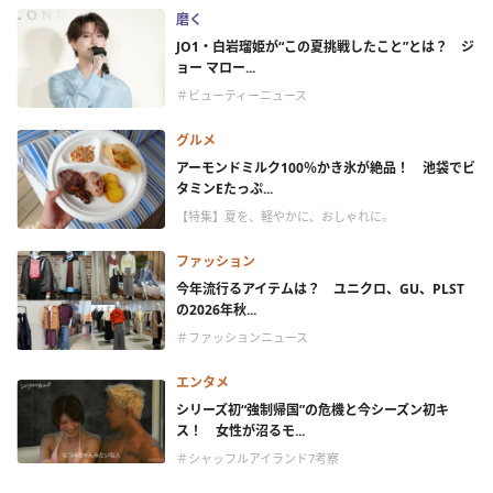
磨く
JO1・白岩瑠姫が“この夏挑戦したこと”とは？ ジ
ョー マロー...
＃ビューティーニュース
グルメ
アーモンドミルク100％かき氷が絶品！ 池袋でビ
タミンEたっぷ...
【特集】夏を、軽やかに、おしゃれに。
ファッション
今年流行るアイテムは？ ユニクロ、GU、PLST
の2026年秋...
＃ファッションニュース
エンタメ
シリーズ初“強制帰国”の危機と今シーズン初キ
ス！ 女性が沼るモ...
＃シャッフルアイランド7考察