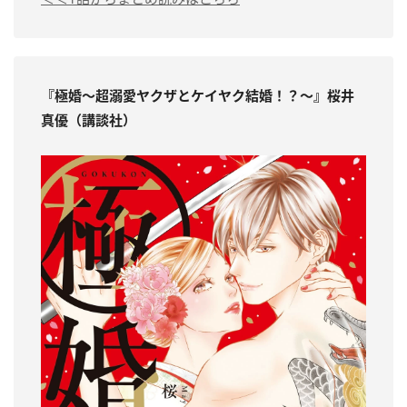
『極婚
～超溺愛ヤクザとケイヤク結婚！？～
』桜井
真優（講談社）