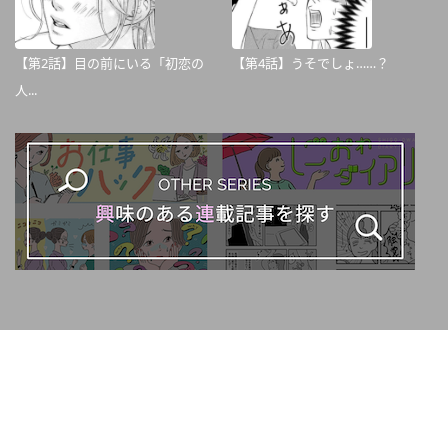
【第2話】目の前にいる「初恋の
【第4話】うそでしょ……？
人...