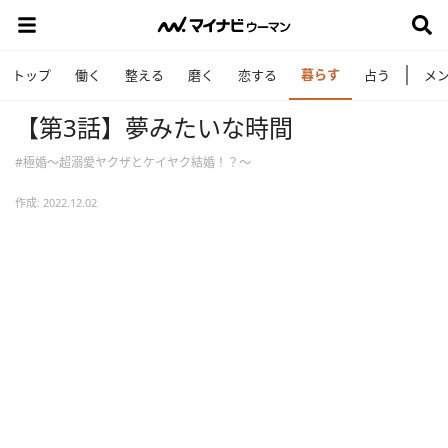
暮らす
トップ
働く
整える
磨く
恋する
占う
メ
【第3話】夢みたいな時間
#極婚～超溺愛ヤクザとケイヤク結婚！？～
作成: 2022.12.02