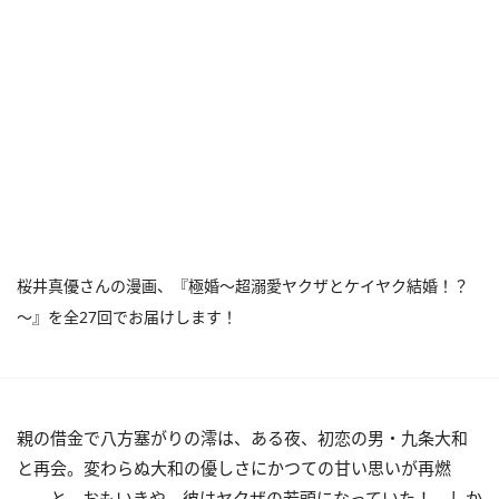
桜井真優さんの漫画、『極婚～超溺愛ヤクザとケイヤク結婚！？
～』を全27回でお届けします！
親の借金で八方塞がりの澪は、ある夜、初恋の男・九条大和
と再会。変わらぬ大和の優しさにかつての甘い思いが再燃
――と、おもいきや、彼はヤクザの若頭になっていた！ しか