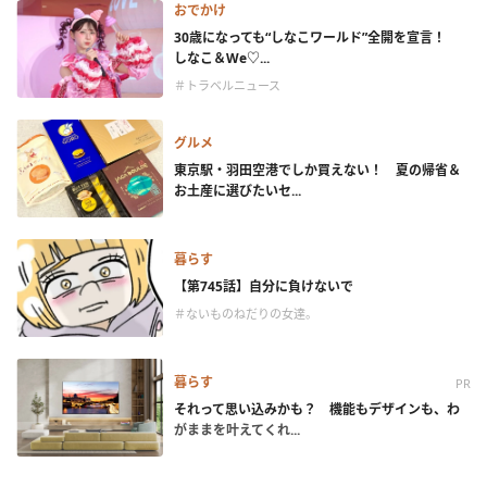
おでかけ
30歳になっても“しなこワールド”全開を宣言！
しなこ＆We♡...
＃トラベルニュース
グルメ
東京駅・羽田空港でしか買えない！ 夏の帰省＆
お土産に選びたいセ...
暮らす
【第745話】自分に負けないで
＃ないものねだりの女達。
暮らす
PR
それって思い込みかも？ 機能もデザインも、わ
がままを叶えてくれ...