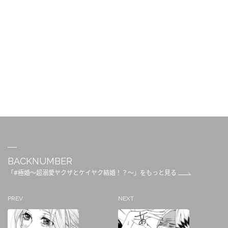
BACKNUMBER
「#極婚～超溺愛ヤクザとケイヤク結婚！？～」をもっと見る
PREV
NEXT